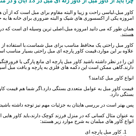
چرا باید از کاور مبل از کاور ژله ای مبل در 13 آبان و در منطقه 13 آبان استفاده کنیم؟
کاور مبل،لباسی راحت و زیبا و البته مقاوم برای مبل است که از آن ه
امروزه یکی از اکسسوری های شیک و البته ضروری برای خانه ها به 
همان طور که می دانید امروزه مبل،اصلی ترین وسیله ای است که در
هستند.
کاور مبل راحتی یک محافظ مناسب برای مبل شماست.با استفاده از ا
علاوه بر این موارد،قیمت کاور پارچه ای مبل راحتی بسیار مناسب ا
این را در نظر داشته باشید کاور مبل پارچه ای مانع پارگی یا فرو
دارند.گاهی ممکن است این دکمه های فلزی به پارچه و بافت مبل آسیب ب
انواع کاور مبل کدامند؟
قیمت کاور مبل به عوامل متعددی بستگی دارد.اگر شما هم قیمت کاور م
بستگی دارد.
پس بهتر است در بررسی هایتان به جزئیات مهم نیز توجه داشته باشید.الب
به عنوان مثال کسانی که در منزل فرزند کوچک دارند،باید کاور هایی از کاور ژله ای مبل در 13 آبان و در منطقه 13 آبان تهیه
انواع کاور های مبلمان به شرح موارد زیر هستند:
کاور مبل پارچه ای