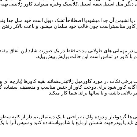
ی دیگر مثل استیل،نیمه استیل،کلاسیک وغیره میتوانید کاور ژلاتینی تهی
 یا نشیمن آن جدا میشودیا اصطلاحاً تشک دوبل است خود مبل جدا وتش
ز کاور مناسبتراست چون قالب خود مبلمان میشود و باعث بالاتر رفتن
تی در مهمانی های طولانی مدت،فقط در یک صورت شاید این اتفاق بیفتد
 با کاور در تماس است این حالت برایش پیش بیاید.
 برخی نکات در مورد کاورمبل ژلاتینی،همانند بقیه کاورها (پارچه ای و
گانه کاور شود.برای دوخت کاور از جنس مناسب و منعطف استفاده گر
بالایی داشته و تا سالها برای شما کار میکند
ها گردوغبار و دوده ولک به راحتی با یک دستمال نم دار از کلیه سطوح کا
اید یا پودرجهت شستن ازمایع یا شامپواستفاده کنید و سپس آنرا با ی