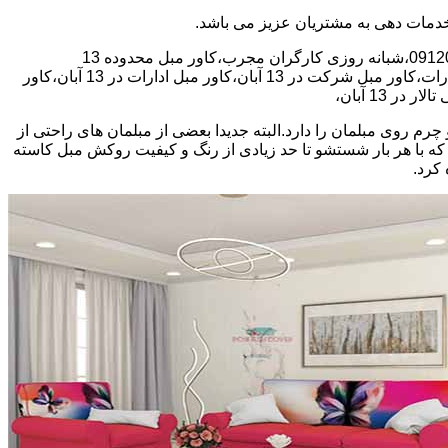
30 در صد تخفیف بیمه رایگان،66392149-33281909-09120293803،شبانه روزی کارگران مجرب،کاور مبل محدوده 13
،پیراهن مبل منطقه 13 آبان،کاور مبل،پیراهن مبل،کاور مبل شرکت،کاور مبل ادارات،کاور مبل شرکت در 13 آبان،کاور مبل ادارات در 13 آبان،کاور
روی مبلمان را دارد.البته جدیدا بعضی از مبلمان های راحتی از
 که با هر بار شستشو تا حد زیادی از رنگ و کیفیت روکش مبل کاسته
کرد.