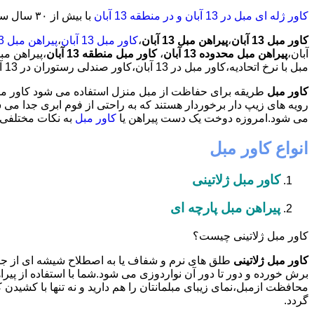
کاور ژله ای مبل در 13 آبان و در منطقه 13 آبان
با بیش از ٣٠ سال سابقه طراحی و تولید نسل جدید کاور مبلمان مراقبتی و دکوراتیو،آماده خدمات دهی به مشتریان عزیز می باشد.
کاور مبل 13 آبان
،
پیراهن مبل 13 آبان
،
کاور مبل 13 آبان
،
پیراهن مبل 13 آبان
آبان،
پیراهن مبل محدوده 13 آبان
،
کاور مبل منطقه 13 آبان
مبل با نرخ اتحادیه،کاور مبل در 13 آبان،کاور صندلی رستوران در 13 آبان،کاور صندلی رستوران کاور،کاور مبل کاور،کاور و مبل،کاور صندلی تالار در 13 آبان،
کاور مبل
طریقه برای حفاظت از مبل منزل استفاده می شود کاور مبل 
رویه های زیپ دار برخوردار هستند که به راحتی از فوم ابری جدا می
می شود.امروزه دوخت یک دست پیراهن یا
کاور مبل
به نکات مختلفی ب
انواع کاور مبل
کاور مبل ژلاتینی
پیراهن مبل پارچه ای
کاور مبل ژلاتینی چیست؟
کاور مبل ژلاتینی
طلق های نرم و شفاف یا به اصطلاح شیشه ای از ج
برش خورده و دور تا دور آن نواردوزی می شود.شما با استفاده از پیرا
محافظت ازمبل،نمای زیبای مبلمانتان را هم دارید و نه تنها با کشیدن ک
گردد.