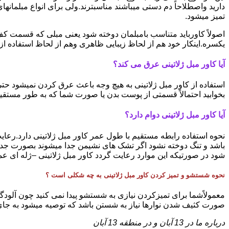
دارید واصطلاحاً دم دستی میباشند مناسبترند.ولی برای انواع مبلمانها
تمیز میشود.
اصولاً کاورباید متناسب بامبلمان دوخته شود یعنی مبلی که قسمت کف
یکسره.اینکار خود هم از لحاظ زیبایی ظاهری وهم از لحاظ استفاده ا
آیا کاور مبل ژلاتینی عرق می کند؟
استفاده از کاور مبل ژلاتینی به هیچ وجه باعث عرق کردن نمیشود ح
بخوابید احتمالاً قسمتی از پوست بدن یا صورت شما که به طور مستقیم
آیا کاور مبل ژلاتینی دوام دارد؟
نحوه استفاده رابطه مستقیم با طول عمر کاور مبل ژلاتینی دارد.رعایت
باشد و تنگ دوخته نشود اگر تشک های نشیمن جدا میشوند بصورت جدا
شود در صورتیکه این موارد رعایت گردد کاور مبل ژلاتینی –ژله ای عمر 
نحوه شستشو و تمیز کردن کاور مبل ژلاتینی به چه شکلی است ؟
معمولاًشما برای تمیزکردن نیازی به شستشو پیدا نمی کنید چون آلودگی 
صورت کثیف شدن نوارها نیاز به شستن باشد که توصیه میشود به جای ت
درباره ما در 13 آبان و در منطقه 13 آبان