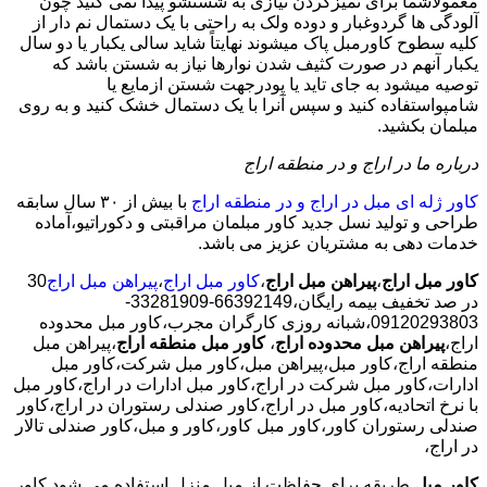
معمولاًشما برای تمیزکردن نیازی به شستشو پیدا نمی کنید چون
آلودگی ها گردوغبار و دوده ولک به راحتی با یک دستمال نم دار از
کلیه سطوح کاورمبل پاک میشوند نهایتاً شاید سالی یکبار یا دو سال
یکبار آنهم در صورت کثیف شدن نوارها نیاز به شستن باشد که
توصیه میشود به جای تاید یا پودرجهت شستن ازمایع یا
شامپواستفاده کنید و سپس آنرا با یک دستمال خشک کنید و به روی
مبلمان بکشید.
درباره ما در اراج و در منطقه اراج
کاور ژله ای مبل در اراج و در منطقه اراج
با بیش از ٣٠ سال سابقه
طراحی و تولید نسل جدید کاور مبلمان مراقبتی و دکوراتیو،آماده
خدمات دهی به مشتریان عزیز می باشد.
کاور مبل اراج
،
پیراهن مبل اراج
،
کاور مبل اراج
،
پیراهن مبل اراج
30
در صد تخفیف بیمه رایگان،66392149-33281909-
09120293803،شبانه روزی کارگران مجرب،کاور مبل محدوده
اراج،
پیراهن مبل محدوده اراج
،
کاور مبل منطقه اراج
،پیراهن مبل
منطقه اراج،کاور مبل،پیراهن مبل،کاور مبل شرکت،کاور مبل
ادارات،کاور مبل شرکت در اراج،کاور مبل ادارات در اراج،کاور مبل
با نرخ اتحادیه،کاور مبل در اراج،کاور صندلی رستوران در اراج،کاور
صندلی رستوران کاور،کاور مبل کاور،کاور و مبل،کاور صندلی تالار
در اراج،
کاور مبل
طریقه برای حفاظت از مبل منزل استفاده می شود کاور