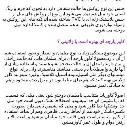
جنس این نوع روکش ها حالت شفافی دارد به نحوی که فرم و رنگ
اصلی خود مبل هم دیده می شود.این نوع از روکش های مبل از
جنس پلاستیک ژله ای یا PVC ساخته شده اند.تکه های این روکش به
وسیله نواردوزی ظریفی به هم متصل شده و کاملا اندازه مبل
دوخته می شوند.
کاور پارچه ای بهتره است یا ژلاتینی ؟
این موضوع بستگی زیاد به نوع مبلمان و انتظار و نحوه استفاده شما
از آن دارد.معمولا کاور پارچه ای برای مبلمان هایی که حالت راحتی
و نرم دارند یا مدل ال یا حالت تختخوابشو هستند و استفاده زیادی از
آنها دارید واصطلاحاً دم دستی میباشند مناسبترند.ولی برای انواع
مبلمانهای دیگر مثل استیل،نیمه استیل،کلاسیک وغیره میتوانید کاور
ژلاتینی تهیه کنید که هم نمای مبلمانتون در منزل دیده میشود و هم
به سادگی تمیز میشود.
اصولاً کاورباید متناسب بامبلمان دوخته شود یعنی مبلی که قسمت
کف یا نشیمن آن جدا میشودیا اصطلاحاً تشک دوبل است خود مبل
جدا وتشکها جدا کاور شود و مبلی که نشیمن ثابتی دارد بصورت
یکسره.اینکار خود هم از لحاظ زیبایی ظاهری وهم از لحاظ استفاده
از کاور مناسبتراست چون قالب خود مبلمان میشود و باعث بالاتر
رفتن دوام و طول عمر کاورمیشود.