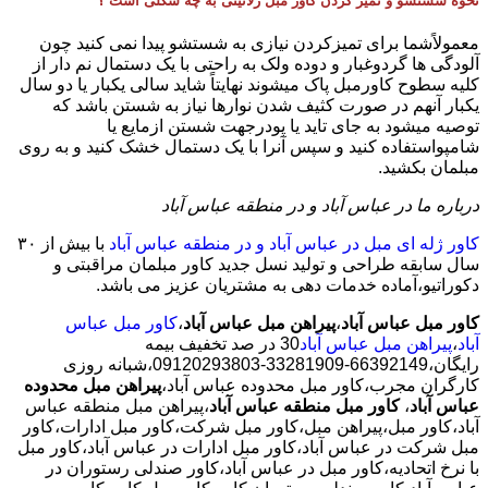
نحوه شستشو و تمیز کردن کاور مبل ژلاتینی به چه شکلی است ؟
معمولاًشما برای تمیزکردن نیازی به شستشو پیدا نمی کنید چون
آلودگی ها گردوغبار و دوده ولک به راحتی با یک دستمال نم دار از
کلیه سطوح کاورمبل پاک میشوند نهایتاً شاید سالی یکبار یا دو سال
یکبار آنهم در صورت کثیف شدن نوارها نیاز به شستن باشد که
توصیه میشود به جای تاید یا پودرجهت شستن ازمایع یا
شامپواستفاده کنید و سپس آنرا با یک دستمال خشک کنید و به روی
مبلمان بکشید.
درباره ما در عباس آباد و در منطقه عباس آباد
کاور ژله ای مبل در عباس آباد و در منطقه عباس آباد
با بیش از ٣٠
سال سابقه طراحی و تولید نسل جدید کاور مبلمان مراقبتی و
دکوراتیو،آماده خدمات دهی به مشتریان عزیز می باشد.
کاور مبل عباس آباد
،
پیراهن مبل عباس آباد
،
کاور مبل عباس
آباد
،
پیراهن مبل عباس آباد
30 در صد تخفیف بیمه
رایگان،66392149-33281909-09120293803،شبانه روزی
کارگران مجرب،کاور مبل محدوده عباس آباد،
پیراهن مبل محدوده
عباس آباد
،
کاور مبل منطقه عباس آباد
،پیراهن مبل منطقه عباس
آباد،کاور مبل،پیراهن مبل،کاور مبل شرکت،کاور مبل ادارات،کاور
مبل شرکت در عباس آباد،کاور مبل ادارات در عباس آباد،کاور مبل
با نرخ اتحادیه،کاور مبل در عباس آباد،کاور صندلی رستوران در