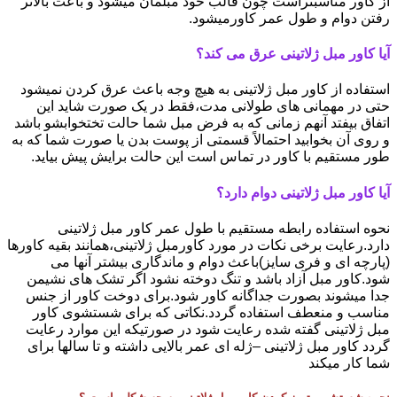
از کاور مناسبتراست چون قالب خود مبلمان میشود و باعث بالاتر
رفتن دوام و طول عمر کاورمیشود.
آیا کاور مبل ژلاتینی عرق می کند؟
استفاده از کاور مبل ژلاتینی به هیچ وجه باعث عرق کردن نمیشود
حتی در مهمانی های طولانی مدت،فقط در یک صورت شاید این
اتفاق بیفتد آنهم زمانی که به فرض مبل شما حالت تختخوابشو باشد
و روی آن بخوابید احتمالاً قسمتی از پوست بدن یا صورت شما که به
طور مستقیم با کاور در تماس است این حالت برایش پیش بیاید.
آیا کاور مبل ژلاتینی دوام دارد؟
نحوه استفاده رابطه مستقیم با طول عمر کاور مبل ژلاتینی
دارد.رعایت برخی نکات در مورد کاورمبل ژلاتینی،همانند بقیه کاورها
(پارچه ای و فری سایز)باعث دوام و ماندگاری بیشتر آنها می
شود.کاور مبل آزاد باشد و تنگ دوخته نشود اگر تشک های نشیمن
جدا میشوند بصورت جداگانه کاور شود.برای دوخت کاور از جنس
مناسب و منعطف استفاده گردد.نکاتی که برای شستشوی کاور
مبل ژلاتینی گفته شده رعایت شود در صورتیکه این موارد رعایت
گردد کاور مبل ژلاتینی –ژله ای عمر بالایی داشته و تا سالها برای
شما کار میکند