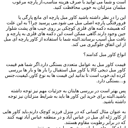
است و شما می توانید با صرف هزینه مناسب،از پارچه مرغوب
مبلمان منزلتان به خوبی محافظت کنید.
این را در نظر داشته باشید کاور مبل پارچه ای مانع پارگی یا
فرورفتگی پارچه اصلی مبل می شود.می پرسید چرا؟ به این علت
که همیشه دکمه های فلزی کوچکی بر روی جیب های پشت شلوار
جین وجود دارند.گاهی ممکن است این دکمه های فلزی به پارچه و
بافت مبل آسیب برسانند.البته شما با استفاده از کاور پارچه ای مبل
از این اتفاق جلوگیری می کند.
انواع کاور مبل کدامند؟
قیمت کاور مبل به عوامل متعددی بستگی دارد.اگر شما هم قیمت
کاور مبل دیجی کالا یا کاور مبل استقبال را بار ها و بار ها بررسی
کرده اید،خوب است تا بدانید این قیمت ها به نوع کاور،کیفیت،جنس
و…بستگی دارد.
پس بهتر است در بررسی هایتان به جزئیات مهم نیز توجه داشته
باشید.البته برای خرید این کاور ها باید به شرایط منزلتان نیز توجه
داشته باشید.
به عنوان مثال کسانی که در منزل فرزند کوچک دارند،باید کاور هایی
از کاور ژله ای مبل در عباس آباد و در منطقه عباس آباد تهیه کنند
که در برابر رطوبت مقاوم هستند.
انواع کاور های مبلمان به شرح موارد زیر هستند: