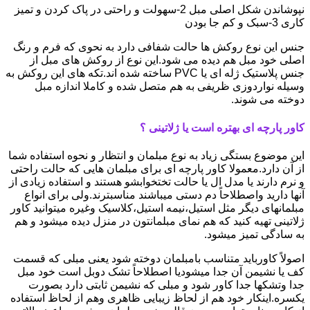
نپوشاندن شکل اصلی مبل 2-سهولت و راحتی در پاک کردن و تمیز
کاری 3-سبک و کم جا بودن
جنس این نوع روکش ها حالت شفافی دارد به نحوی که فرم و رنگ
اصلی خود مبل هم دیده می شود.این نوع از روکش های مبل از
جنس پلاستیک ژله ای یا PVC ساخته شده اند.تکه های این روکش به
وسیله نواردوزی ظریفی به هم متصل شده و کاملا اندازه مبل
دوخته می شوند.
کاور پارچه ای بهتره است یا ژلاتینی ؟
این موضوع بستگی زیاد به نوع مبلمان و انتظار و نحوه استفاده شما
از آن دارد.معمولا کاور پارچه ای برای مبلمان هایی که حالت راحتی
و نرم دارند یا مدل ال یا حالت تختخوابشو هستند و استفاده زیادی از
آنها دارید واصطلاحاً دم دستی میباشند مناسبترند.ولی برای انواع
مبلمانهای دیگر مثل استیل،نیمه استیل،کلاسیک وغیره میتوانید کاور
ژلاتینی تهیه کنید که هم نمای مبلمانتون در منزل دیده میشود و هم
به سادگی تمیز میشود.
اصولاً کاورباید متناسب بامبلمان دوخته شود یعنی مبلی که قسمت
کف یا نشیمن آن جدا میشودیا اصطلاحاً تشک دوبل است خود مبل
جدا وتشکها جدا کاور شود و مبلی که نشیمن ثابتی دارد بصورت
یکسره.اینکار خود هم از لحاظ زیبایی ظاهری وهم از لحاظ استفاده