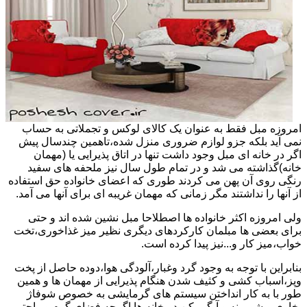
امروزه مبل فقط به عنوان یک کالای لوکس و تجملاتی به حساب
نمی آید بلکه جزو لوازم ضروری منزل شده،تاهمین چندسال پیش
اگر در خانه ای مبل وجود داشت تنها در اتاق پذیرایی یا (مهمان
خانه)گذاشته می شد و در تمام طول سال نیز ملحفه های سفید
رنگی روی آن پهن می کردند طوری که اعضای خانواده حق استفاده
از آنها را نداشتند مگر زمانی که مهمان غریبه ای برای آنها می آمد.
ولی امروزه اکثر خانواده ها اصطلاحا مبل نشین شده اند و حتی
برای بعضی ها مبلمان کارکردهای دیگری نظیر میز غذاخوری،تخت
خواب،میز کار و...نیز پیدا کرده است.
بنابراین با توجه به وجود گرد وغبار،آلودگی هوا،دوده حاصل از پخت
وپز،اسباب کشی و کثیف شدن هنگام پذیرایی از مهمان ها و همین
طور با به کار انداختن سیستم های گرمایشی به خصوص شوفاژ
بخاری و شومینه و آبگرمکن در خانه ها اگرچه فضای گرم و راحتی