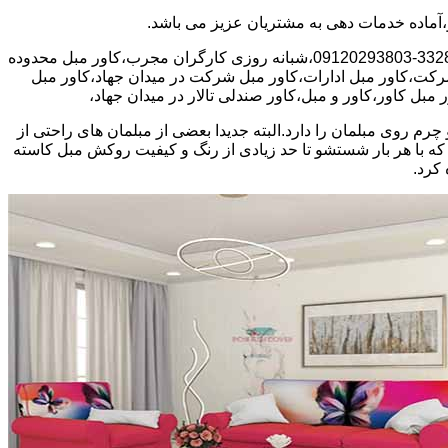
30 در صد تخفیف بیمه رایگان،66392149-33281909-09120293803،شبانه روزی کارگران مجرب،کاور مبل محدوده
شرکت،کاور مبل ادارات،کاور مبل شرکت در میدان جهاد،کاور مبل
 مبل کاور،کاور و مبل،کاور صندلی تالار در میدان جهاد،
روی مبلمان را دارد.البته جدیدا بعضی از مبلمان های راحتی از
 که با هر بار شستشو تا حد زیادی از رنگ و کیفیت روکش مبل کاسته
کرد.