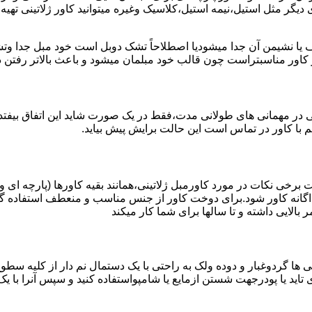
ی دیگر مثل استیل،نیمه استیل،کلاسیک وغیره میتوانید کاور ژلاتینی تهی
 یا نشیمن آن جدا میشودیا اصطلاحاً تشک دوبل است خود مبل جدا وتش
ز کاور مناسبتراست چون قالب خود مبلمان میشود و باعث بالاتر رفتن
تی در مهمانی های طولانی مدت،فقط در یک صورت شاید این اتفاق بیفتد
 با کاور در تماس است این حالت برایش پیش بیاید.
 برخی نکات در مورد کاورمبل ژلاتینی،همانند بقیه کاورها (پارچه ای و
گانه کاور شود.برای دوخت کاور از جنس مناسب و منعطف استفاده گر
بالایی داشته و تا سالها برای شما کار میکند
ها گردوغبار و دوده ولک به راحتی با یک دستمال نم دار از کلیه سطوح کا
اید یا پودرجهت شستن ازمایع یا شامپواستفاده کنید و سپس آنرا با ی