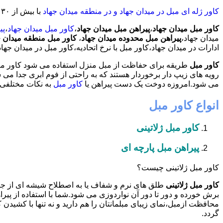
کاور ژله ای مبل در میدان جهاد و در منطقه میدان جهاد
با بیش از ٣٠ سال سابقه طراحی و تولید نسل جدید کاور مبلمان مراقبتی و دکوراتیو،آماده خدمات دهی به مشتریان عزیز می باشد.
کاور مبل میدان جهاد
،
پیراهن مبل میدان جهاد
،
کاور مبل میدان جهاد
،
پی
میدان جهاد،
پیراهن مبل محدوده میدان جهاد
،
کاور مبل منطقه میدان ج
ادارات در میدان جهاد،کاور مبل با نرخ اتحادیه،کاور مبل در میدان ج
کاور مبل
طریقه برای حفاظت از مبل منزل استفاده می شود کاور مبل 
رویه های زیپ دار برخوردار هستند که به راحتی از فوم ابری جدا می
می شود.امروزه دوخت یک دست پیراهن یا
کاور مبل
به نکات مختلفی ب
انواع کاور مبل
کاور مبل ژلاتینی
پیراهن مبل پارچه ای
کاور مبل ژلاتینی چیست؟
کاور مبل ژلاتینی
طلق های نرم و شفاف یا به اصطلاح شیشه ای از ج
برش خورده و دور تا دور آن نواردوزی می شود.شما با استفاده از پیرا
محافظت ازمبل،نمای زیبای مبلمانتان را هم دارید و نه تنها با کشیدن ک
گردد.