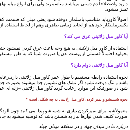
دارید واصطلاحاً دم دستی میباشند مناسبترند.ولی برای انواع مبلمانها
تمیز میشود.
اصولاً کاورباید متناسب بامبلمان دوخته شود یعنی مبلی که قسمت کف
یکسره.اینکار خود هم از لحاظ زیبایی ظاهری وهم از لحاظ استفاده ا
آیا کاور مبل ژلاتینی عرق می کند؟
استفاده از کاور مبل ژلاتینی به هیچ وجه باعث عرق کردن نمیشود ح
بخوابید احتمالاً قسمتی از پوست بدن یا صورت شما که به طور مستقیم
آیا کاور مبل ژلاتینی دوام دارد؟
نحوه استفاده رابطه مستقیم با طول عمر کاور مبل ژلاتینی دارد.رعایت
باشد و تنگ دوخته نشود اگر تشک های نشیمن جدا میشوند بصورت جدا
شود در صورتیکه این موارد رعایت گردد کاور مبل ژلاتینی –ژله ای عمر 
نحوه شستشو و تمیز کردن کاور مبل ژلاتینی به چه شکلی است ؟
معمولاًشما برای تمیزکردن نیازی به شستشو پیدا نمی کنید چون آلودگی 
صورت کثیف شدن نوارها نیاز به شستن باشد که توصیه میشود به جای ت
درباره ما در میدان جهاد و در منطقه میدان جهاد