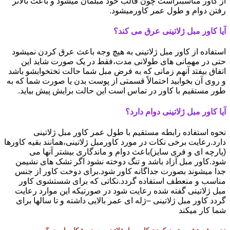
از کاور مناسبتراست چون قالب خود مبلمان میشود و باعث بالاتر
رفتن دوام و طول عمر کاورمیشود.
آیا کاور مبل ژلاتینی عرق می کند؟
استفاده از کاور مبل ژلاتینی به هیچ وجه باعث عرق کردن نمیشود
حتی در مهمانی های طولانی مدت،فقط در یک صورت شاید این
اتفاق بیفتد آنهم زمانی که به فرض مبل شما حالت تختخوابشو باشد
و روی آن بخوابید احتمالاً قسمتی از پوست بدن یا صورت شما که به
طور مستقیم با کاور در تماس است این حالت برایش پیش بیاید.
آیا کاور مبل ژلاتینی دوام دارد؟
نحوه استفاده رابطه مستقیم با طول عمر کاور مبل ژلاتینی
دارد.رعایت برخی نکات در مورد کاورمبل ژلاتینی،همانند بقیه کاورها
(پارچه ای و فری سایز)باعث دوام و ماندگاری بیشتر آنها می
شود.کاور مبل آزاد باشد و تنگ دوخته نشود اگر تشک های نشیمن
جدا میشوند بصورت جداگانه کاور شود.برای دوخت کاور از جنس
مناسب و منعطف استفاده گردد.نکاتی که برای شستشوی کاور
مبل ژلاتینی گفته شده رعایت شود در صورتیکه این موارد رعایت
گردد کاور مبل ژلاتینی –ژله ای عمر بالایی داشته و تا سالها برای
شما کار میکند