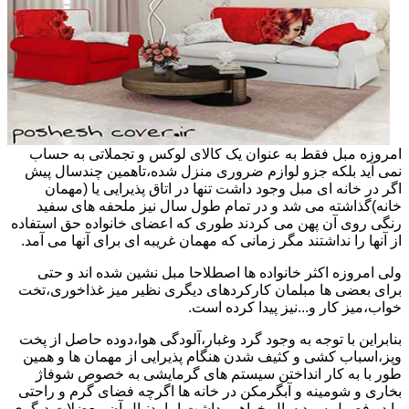
امروزه مبل فقط به عنوان یک کالای لوکس و تجملاتی به حساب
نمی آید بلکه جزو لوازم ضروری منزل شده،تاهمین چندسال پیش
اگر در خانه ای مبل وجود داشت تنها در اتاق پذیرایی یا (مهمان
خانه)گذاشته می شد و در تمام طول سال نیز ملحفه های سفید
رنگی روی آن پهن می کردند طوری که اعضای خانواده حق استفاده
از آنها را نداشتند مگر زمانی که مهمان غریبه ای برای آنها می آمد.
ولی امروزه اکثر خانواده ها اصطلاحا مبل نشین شده اند و حتی
برای بعضی ها مبلمان کارکردهای دیگری نظیر میز غذاخوری،تخت
خواب،میز کار و...نیز پیدا کرده است.
بنابراین با توجه به وجود گرد وغبار،آلودگی هوا،دوده حاصل از پخت
وپز،اسباب کشی و کثیف شدن هنگام پذیرایی از مهمان ها و همین
طور با به کار انداختن سیستم های گرمایشی به خصوص شوفاژ
بخاری و شومینه و آبگرمکن در خانه ها اگرچه فضای گرم و راحتی
را در فصول سرد سال خواهیم داشت اما بدنبال آن معضلات دیگری