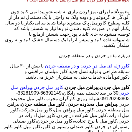
نحوه شستشو و تمیز کردن کاور مبل ژلاتینی به چه شکلی است ؟
معمولاًشما برای تمیزکردن نیازی به شستشو پیدا نمی کنید چون
آلودگی ها گردوغبار و دوده ولک به راحتی با یک دستمال نم دار از
کلیه سطوح کاورمبل پاک میشوند نهایتاً شاید سالی یکبار یا دو سال
یکبار آنهم در صورت کثیف شدن نوارها نیاز به شستن باشد که
توصیه میشود به جای تاید یا پودرجهت شستن ازمایع یا
شامپواستفاده کنید و سپس آنرا با یک دستمال خشک کنید و به روی
مبلمان بکشید.
درباره ما در جردن و در منطقه جردن
کاور ژله ای مبل در جردن و در منطقه جردن
با بیش از ٣٠ سال
سابقه طراحی و تولید نسل جدید کاور مبلمان مراقبتی و
دکوراتیو،آماده خدمات دهی به مشتریان عزیز می باشد.
کاور مبل جردن
،
پیراهن مبل جردن
،
کاور مبل جردن
،
پیراهن مبل
جردن
30 در صد تخفیف بیمه رایگان،66392149-33281909-
09120293803،شبانه روزی کارگران مجرب،کاور مبل محدوده
جردن،
پیراهن مبل محدوده جردن
،
کاور مبل منطقه جردن
،پیراهن
مبل منطقه جردن،کاور مبل،پیراهن مبل،کاور مبل شرکت،کاور
مبل ادارات،کاور مبل شرکت در جردن،کاور مبل ادارات در
جردن،کاور مبل با نرخ اتحادیه،کاور مبل در جردن،کاور صندلی
رستوران در جردن،کاور صندلی رستوران کاور،کاور مبل کاور،کاور