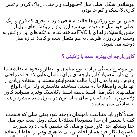
نپوشاندن شکل اصلی مبل 2-سهولت و راحتی در پاک کردن و تمیز
کاری 3-سبک و کم جا بودن
جنس این نوع روکش ها حالت شفافی دارد به نحوی که فرم و رنگ
اصلی خود مبل هم دیده می شود.این نوع از روکش های مبل از
جنس پلاستیک ژله ای یا PVC ساخته شده اند.تکه های این روکش به
وسیله نواردوزی ظریفی به هم متصل شده و کاملا اندازه مبل
دوخته می شوند.
کاور پارچه ای بهتره است یا ژلاتینی ؟
این موضوع بستگی زیاد به نوع مبلمان و انتظار و نحوه استفاده شما
از آن دارد.معمولا کاور پارچه ای برای مبلمان هایی که حالت راحتی
و نرم دارند یا مدل ال یا حالت تختخوابشو هستند و استفاده زیادی از
آنها دارید واصطلاحاً دم دستی میباشند مناسبترند.ولی برای انواع
مبلمانهای دیگر مثل استیل،نیمه استیل،کلاسیک وغیره میتوانید کاور
ژلاتینی تهیه کنید که هم نمای مبلمانتون در منزل دیده میشود و هم
به سادگی تمیز میشود.
اصولاً کاورباید متناسب بامبلمان دوخته شود یعنی مبلی که قسمت
کف یا نشیمن آن جدا میشودیا اصطلاحاً تشک دوبل است خود مبل
جدا وتشکها جدا کاور شود و مبلی که نشیمن ثابتی دارد بصورت
یکسره.اینکار خود هم از لحاظ زیبایی ظاهری وهم از لحاظ استفاده