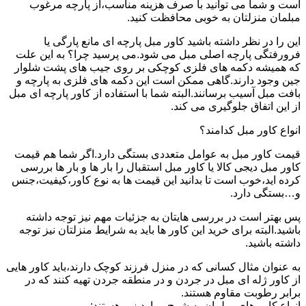
است و شما می توانید با صرف هزینه مناسب،از پارچه مرغوب
مبلمان منزلتان به خوبی محافظت کنید.
این را در نظر داشته باشید کاور مبل پارچه ای مانع پارگی یا
فرورفتگی پارچه اصلی مبل می شود.می پرسید چرا؟ به این علت
که همیشه دکمه های فلزی کوچکی بر روی جیب های پشت شلوار
جین وجود دارند.گاهی ممکن است این دکمه های فلزی به پارچه و
بافت مبل آسیب برسانند.البته شما با استفاده از کاور پارچه ای مبل
از این اتفاق جلوگیری می کند.
انواع کاور مبل کدامند؟
قیمت کاور مبل به عوامل متعددی بستگی دارد.اگر شما هم قیمت
کاور مبل دیجی کالا یا کاور مبل استقبال را بار ها و بار ها بررسی
کرده اید،خوب است تا بدانید این قیمت ها به نوع کاور،کیفیت،جنس
و…بستگی دارد.
پس بهتر است در بررسی هایتان به جزئیات مهم نیز توجه داشته
باشید.البته برای خرید این کاور ها باید به شرایط منزلتان نیز توجه
داشته باشید.
به عنوان مثال کسانی که در منزل فرزند کوچک دارند،باید کاور هایی
از کاور ژله ای مبل در جردن و در منطقه جردن تهیه کنند که در
برابر رطوبت مقاوم هستند.
انواع کاور های مبلمان به شرح موارد زیر هستند: