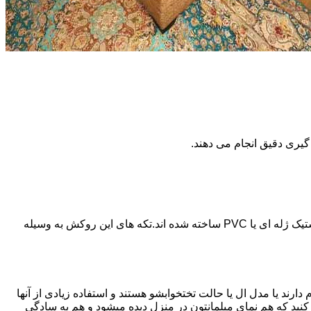
گیری دقیق انجام می دهند.
جنس این نوع روکش ها حالت شفافی دارد به نحوی که فرم و رنگ اصلی خود مبل هم دیده می شود.این نوع از روکش های مبل از جنس پلاستیک ژله ای یا PVC ساخته شده اند.تکه های این روکش به وسیله
دارند یا مدل ال یا حالت تختخوابشو هستند و استفاده زیادی از آنها
ه کنید که هم نمای مبلمانتون در منزل دیده میشود و هم به سادگی