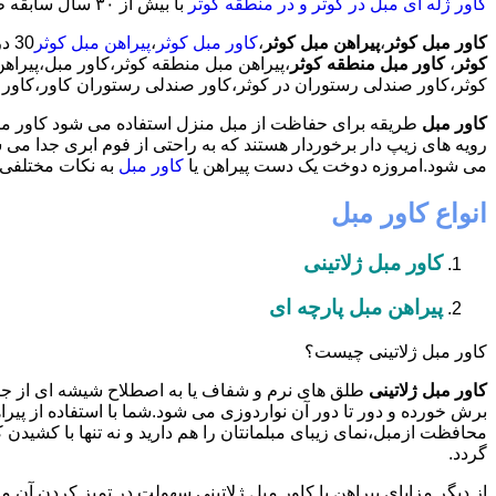
کاور ژله ای مبل در کوثر و در منطقه کوثر
با بیش از ٣٠ سال سابقه طراحی و تولید نسل جدید کاور مبلمان مراقبتی و دکوراتیو،آماده خدمات دهی به مشتریان عزیز می باشد.
کاور مبل کوثر
،
پیراهن مبل کوثر
،
کاور مبل کوثر
،
پیراهن مبل کوثر
30 در صد تخفیف بیمه رایگان،66392149-33281909-09120293803،شبانه روزی کارگران مجرب،کاور مبل محدوده کوثر،
کوثر
،
کاور مبل منطقه کوثر
،پیراهن مبل منطقه کوثر،کاور مبل،پیراهن
کوثر،کاور صندلی رستوران در کوثر،کاور صندلی رستوران کاور،کاور مب
کاور مبل
طریقه برای حفاظت از مبل منزل استفاده می شود کاور مبل 
رویه های زیپ دار برخوردار هستند که به راحتی از فوم ابری جدا می
می شود.امروزه دوخت یک دست پیراهن یا
کاور مبل
به نکات مختلفی ب
انواع کاور مبل
کاور مبل ژلاتینی
پیراهن مبل پارچه ای
کاور مبل ژلاتینی چیست؟
کاور مبل ژلاتینی
طلق های نرم و شفاف یا به اصطلاح شیشه ای از ج
برش خورده و دور تا دور آن نواردوزی می شود.شما با استفاده از پیرا
محافظت ازمبل،نمای زیبای مبلمانتان را هم دارید و نه تنها با کشیدن ک
گردد.
از دیگر مزایای پیراهن یا کاور مبل ژلاتینی سهولت در تمیز کردن آن 