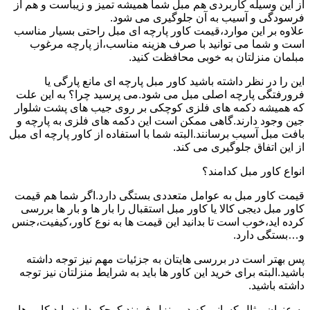
از این وسیله کاربردی هم مبل شما همیشه تمیز و زیباست و هم از
فرسودگی و آسیب به آن جلوگیری می شود.
علاوه بر این موارد،قیمت کاور پارچه ای مبل راحتی بسیار مناسب
است و شما می توانید با صرف هزینه مناسب،از پارچه مرغوب
مبلمان منزلتان به خوبی محافظت کنید.
این را در نظر داشته باشید کاور مبل پارچه ای مانع پارگی یا
فرورفتگی پارچه اصلی مبل می شود.می پرسید چرا؟ به این علت
که همیشه دکمه های فلزی کوچکی بر روی جیب های پشت شلوار
جین وجود دارند.گاهی ممکن است این دکمه های فلزی به پارچه و
بافت مبل آسیب برسانند.البته شما با استفاده از کاور پارچه ای مبل
از این اتفاق جلوگیری می کند.
انواع کاور مبل کدامند؟
قیمت کاور مبل به عوامل متعددی بستگی دارد.اگر شما هم قیمت
کاور مبل دیجی کالا یا کاور مبل استقبال را بار ها و بار ها بررسی
کرده اید،خوب است تا بدانید این قیمت ها به نوع کاور،کیفیت،جنس
و…بستگی دارد.
پس بهتر است در بررسی هایتان به جزئیات مهم نیز توجه داشته
باشید.البته برای خرید این کاور ها باید به شرایط منزلتان نیز توجه
داشته باشید.
به عنوان مثال کسانی که در منزل فرزند کوچک دارند،باید کاور هایی