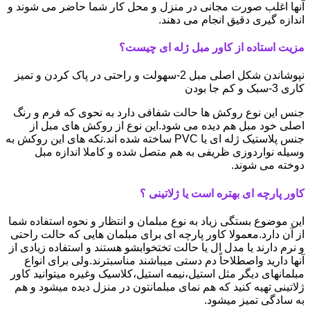
آنها اغلب صورت مجانی در منزل و محل کار شما حاضر می شوند و
اندازه گیری دقیق انجام می دهند.
مزیت استاده از کاور مبل ژله ای چیست؟
نپوشاندن شکل اصلی مبل 2-سهولت و راحتی در پاک کردن و تمیز
کاری 3-سبک و کم جا بودن
جنس این نوع روکش ها حالت شفافی دارد به نحوی که فرم و رنگ
اصلی خود مبل هم دیده می شود.این نوع از روکش های مبل از
جنس پلاستیک ژله ای یا PVC ساخته شده اند.تکه های این روکش به
وسیله نواردوزی ظریفی به هم متصل شده و کاملا اندازه مبل
دوخته می شوند.
کاور پارچه ای بهتره است یا ژلاتینی ؟
این موضوع بستگی زیاد به نوع مبلمان و انتظار و نحوه استفاده شما
از آن دارد.معمولا کاور پارچه ای برای مبلمان هایی که حالت راحتی
و نرم دارند یا مدل ال یا حالت تختخوابشو هستند و استفاده زیادی از
آنها دارید واصطلاحاً دم دستی میباشند مناسبترند.ولی برای انواع
مبلمانهای دیگر مثل استیل،نیمه استیل،کلاسیک وغیره میتوانید کاور
ژلاتینی تهیه کنید که هم نمای مبلمانتون در منزل دیده میشود و هم
به سادگی تمیز میشود.