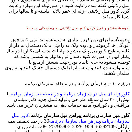
مبل ژلاتینی گفته شده رعایت شود در صورتیکه این موارد رعایت
گردد کاور مبل ژلاتینی –ژله ای عمر بالایی داشته و تا سالها برای
شما کار میکند
نحوه شستشو و تمیز کردن کاور مبل ژلاتینی به چه شکلی است ؟
معمولاًشما برای تمیزکردن نیازی به شستشو پیدا نمی کنید چون
آلودگی ها گردوغبار و دوده ولک به راحتی با یک دستمال نم دار از
کلیه سطوح کاورمبل پاک میشوند نهایتاً شاید سالی یکبار یا دو سال
یکبار آنهم در صورت کثیف شدن نوارها نیاز به شستن باشد که
توصیه میشود به جای تاید یا پودرجهت شستن ازمایع یا
شامپواستفاده کنید و سپس آنرا با یک دستمال خشک کنید و به روی
مبلمان بکشید.
درباره ما در سازمان برنامه و در منطقه سازمان برنامه
کاور ژله ای مبل در سازمان برنامه و در منطقه سازمان برنامه
با
بیش از ٣٠ سال سابقه طراحی و تولید نسل جدید کاور مبلمان
مراقبتی و دکوراتیو،آماده خدمات دهی به مشتریان عزیز می باشد.
کاور مبل سازمان برنامه
،
پیراهن مبل سازمان برنامه
،
کاور مبل
سازمان برنامه
،
پیراهن مبل سازمان برنامه
30 در صد تخفیف.بیمه
رایگان،66392149-33281909-09120293803،شبانه روزی