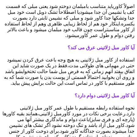
اصولاً کاورباید متناسب بامبلمان دوخته شود یعنی مبلی که قسمت
کف یا نشیمن آن جدا میشودیا اصطلاحاً تشک دوبل است خود مبل
جدا وتشکها جدا کاور شود و مبلی که نشیمن ثابتی دارد بصورت
یکسره.اینکار خود هم از لحاظ زیبایی ظاهری وهم از لحاظ استفاده
از کاور مناسبتراست چون قالب خود مبلمان میشود و باعث بالاتر
رفتن دوام و طول عمر کاورمیشود.
آیا کاور مبل ژلاتینی عرق می کند؟
استفاده از کاور مبل ژلاتینی به هیچ وجه باعث عرق کردن نمیشود
حتی در مهمانی های طولانی مدت،فقط در یک صورت شاید این
اتفاق بیفتد آنهم زمانی که به فرض مبل شما حالت تختخوابشو باشد
و روی آن بخوابید احتمالاً قسمتی از پوست بدن یا صورت شما که به
طور مستقیم با کاور در تماس است این حالت برایش پیش بیاید.
آیا کاور مبل ژلاتینی دوام دارد؟
نحوه استفاده رابطه مستقیم با طول عمر کاور مبل ژلاتینی
دارد.رعایت برخی نکات در مورد کاورمبل ژلاتینی،همانند بقیه کاورها
(پارچه ای و فری سایز)باعث دوام و ماندگاری بیشتر آنها می
شود.کاور مبل آزاد باشد و تنگ دوخته نشود اگر تشک های نشیمن
جدا میشوند بصورت جداگانه کاور شود.برای دوخت کاور از جنس
مناسب و منعطف استفاده گردد.نکاتی که برای شستشوی کاور