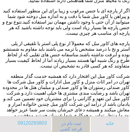
رنگ با محیط منزل شما هماهنگی دارند استفاده نمایید.
اگر از پارچه ای با جنس مرغوب و زیبا برای این منظور استفاده کنید
و پیراهن یا کاور مبل شما با دقت و به اندازه مبل دوخته شود شما
میتوانید از آن حتی با وجود داشتن مهمان نیز استفاده کنید.تنوع نوع و
جنس پارچه ها بسیار زیاد است ولی باید توجه داشته باشید که هر
پارچه ای مناسب هر چیزی نیست.
پارچه های
کاور مبل
که معمولآ از نوع پلی استر یا تلفیقی از پلی
استر و نخ با درصد مشخص یا ترمه می باشند باید مقاوم به شستشو
بوده و آبرفت نداشته باشند.متاسفانه جنس های تقلبی که از لحاظ
طرح و رنگ شبیه آنها هستند بسیار زیادند اما از لحاظ کیفیت بسیار
متفاوتند که هر کسی قادر به تشخیص آن نیست.
شرکت کاور مبل این افتخار دارد که همشیه خدمت گذار منطقه
تهران در امر اثاث منزل و کاور مبل ادارات و کاور مبل شرکت ها
کاور صندلی رستوران ها و کاور صندلی و مبلمان هتل ها در محدوده
تهران باشد و رضایت مندی مشتری ها خیلی اهمیت دارد.و شرکت
کاور مبل این تعهد و گارانتی را برای مشتریان خود تضمین می کند.و
یادمان باشد از درآمد این شرکت کاور مبل چندین خانواده امرار و
معاش میکنند و همیشه دعای خیرشان پشت سر شما عزیز خواهد
بود.ما منتظر تماس و همکاری شما عزیزان هستیم.موفقیت و
پیروزی شما آرزوی کاور مبل میباشد.به امید دیدار.
09120293803
خانه
ثبت نام در
قرعه کشی
8/9/2026 11:53:07 AM
:Published Date: