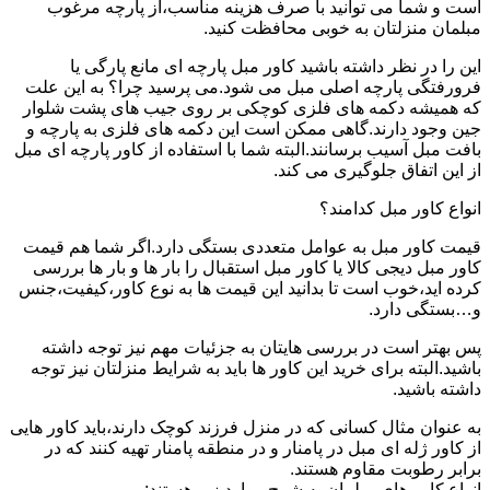
است و شما می توانید با صرف هزینه مناسب،از پارچه مرغوب
مبلمان منزلتان به خوبی محافظت کنید.
این را در نظر داشته باشید کاور مبل پارچه ای مانع پارگی یا
فرورفتگی پارچه اصلی مبل می شود.می پرسید چرا؟ به این علت
که همیشه دکمه های فلزی کوچکی بر روی جیب های پشت شلوار
جین وجود دارند.گاهی ممکن است این دکمه های فلزی به پارچه و
بافت مبل آسیب برسانند.البته شما با استفاده از کاور پارچه ای مبل
از این اتفاق جلوگیری می کند.
انواع کاور مبل کدامند؟
قیمت کاور مبل به عوامل متعددی بستگی دارد.اگر شما هم قیمت
کاور مبل دیجی کالا یا کاور مبل استقبال را بار ها و بار ها بررسی
کرده اید،خوب است تا بدانید این قیمت ها به نوع کاور،کیفیت،جنس
و…بستگی دارد.
پس بهتر است در بررسی هایتان به جزئیات مهم نیز توجه داشته
باشید.البته برای خرید این کاور ها باید به شرایط منزلتان نیز توجه
داشته باشید.
به عنوان مثال کسانی که در منزل فرزند کوچک دارند،باید کاور هایی
از کاور ژله ای مبل در پامنار و در منطقه پامنار تهیه کنند که در
برابر رطوبت مقاوم هستند.
انواع کاور های مبلمان به شرح موارد زیر هستند: