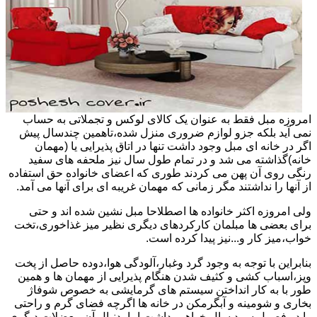
امروزه مبل فقط به عنوان یک کالای لوکس و تجملاتی به حساب
نمی آید بلکه جزو لوازم ضروری منزل شده،تاهمین چندسال پیش
اگر در خانه ای مبل وجود داشت تنها در اتاق پذیرایی یا (مهمان
خانه)گذاشته می شد و در تمام طول سال نیز ملحفه های سفید
رنگی روی آن پهن می کردند طوری که اعضای خانواده حق استفاده
از آنها را نداشتند مگر زمانی که مهمان غریبه ای برای آنها می آمد.
ولی امروزه اکثر خانواده ها اصطلاحا مبل نشین شده اند و حتی
برای بعضی ها مبلمان کارکردهای دیگری نظیر میز غذاخوری،تخت
خواب،میز کار و...نیز پیدا کرده است.
بنابراین با توجه به وجود گرد وغبار،آلودگی هوا،دوده حاصل از پخت
وپز،اسباب کشی و کثیف شدن هنگام پذیرایی از مهمان ها و همین
طور با به کار انداختن سیستم های گرمایشی به خصوص شوفاژ
بخاری و شومینه و آبگرمکن در خانه ها اگرچه فضای گرم و راحتی
را در فصول سرد سال خواهیم داشت اما بدنبال آن معضلات دیگری