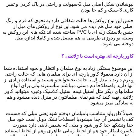
نپوشاندن شکل اصلی مبل 2-سهولت و راحتی در پاک کردن و تمیز
کاری 3-سبک و کم جا بودن
جنس این نوع روکش ها حالت شفافی دارد به نحوی که فرم و رنگ
اصلی خود مبل هم دیده می شود.این نوع از روکش های مبل از
جنس پلاستیک ژله ای یا PVC ساخته شده اند.تکه های این روکش به
وسیله نواردوزی ظریفی به هم متصل شده و کاملا اندازه مبل
دوخته می شوند.
کاور پارچه ای بهتره است یا ژلاتینی ؟
این موضوع بستگی زیاد به نوع مبلمان و انتظار و نحوه استفاده شما
از آن دارد.معمولا کاور پارچه ای برای مبلمان هایی که حالت راحتی
و نرم دارند یا مدل ال یا حالت تختخوابشو هستند و استفاده زیادی از
آنها دارید واصطلاحاً دم دستی میباشند مناسبترند.ولی برای انواع
مبلمانهای دیگر مثل استیل،نیمه استیل،کلاسیک وغیره میتوانید کاور
ژلاتینی تهیه کنید که هم نمای مبلمانتون در منزل دیده میشود و هم
به سادگی تمیز میشود.
اصولاً کاورباید متناسب بامبلمان دوخته شود یعنی مبلی که قسمت
کف یا نشیمن آن جدا میشودیا اصطلاحاً تشک دوبل است خود مبل
جدا وتشکها جدا کاور شود و مبلی که نشیمن ثابتی دارد بصورت
یکسره.اینکار خود هم از لحاظ زیبایی ظاهری وهم از لحاظ استفاده