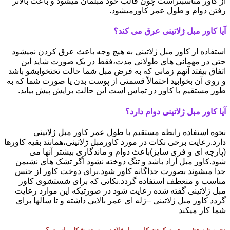
از کاور مناسبتراست چون قالب خود مبلمان میشود و باعث بالاتر
رفتن دوام و طول عمر کاورمیشود.
آیا کاور مبل ژلاتینی عرق می کند؟
استفاده از کاور مبل ژلاتینی به هیچ وجه باعث عرق کردن نمیشود
حتی در مهمانی های طولانی مدت،فقط در یک صورت شاید این
اتفاق بیفتد آنهم زمانی که به فرض مبل شما حالت تختخوابشو باشد
و روی آن بخوابید احتمالاً قسمتی از پوست بدن یا صورت شما که به
طور مستقیم با کاور در تماس است این حالت برایش پیش بیاید.
آیا کاور مبل ژلاتینی دوام دارد؟
نحوه استفاده رابطه مستقیم با طول عمر کاور مبل ژلاتینی
دارد.رعایت برخی نکات در مورد کاورمبل ژلاتینی،همانند بقیه کاورها
(پارچه ای و فری سایز)باعث دوام و ماندگاری بیشتر آنها می
شود.کاور مبل آزاد باشد و تنگ دوخته نشود اگر تشک های نشیمن
جدا میشوند بصورت جداگانه کاور شود.برای دوخت کاور از جنس
مناسب و منعطف استفاده گردد.نکاتی که برای شستشوی کاور
مبل ژلاتینی گفته شده رعایت شود در صورتیکه این موارد رعایت
گردد کاور مبل ژلاتینی –ژله ای عمر بالایی داشته و تا سالها برای
شما کار میکند