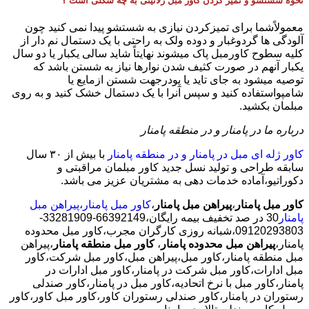
نحوه شستشو و تمیز کردن کاور مبل ژلاتینی به چه شکلی است ؟
معمولاًشما برای تمیزکردن نیازی به شستشو پیدا نمی کنید چون
آلودگی ها گردوغبار و دوده ولک به راحتی با یک دستمال نم دار از
کلیه سطوح کاورمبل پاک میشوند نهایتاً شاید سالی یکبار یا دو سال
یکبار آنهم در صورت کثیف شدن نوارها نیاز به شستن باشد که
توصیه میشود به جای تاید یا پودرجهت شستن ازمایع یا
شامپواستفاده کنید و سپس آنرا با یک دستمال خشک کنید و به روی
مبلمان بکشید.
درباره ما در پامنار و در منطقه پامنار
کاور ژله ای مبل در پامنار و در منطقه پامنار
با بیش از ٣٠ سال
سابقه طراحی و تولید نسل جدید کاور مبلمان مراقبتی و
دکوراتیو،آماده خدمات دهی به مشتریان عزیز می باشد.
کاور مبل پامنار
،
پیراهن مبل پامنار
،
کاور مبل پامنار
،
پیراهن مبل
پامنار
30 در صد تخفیف بیمه رایگان،66392149-33281909-
09120293803،شبانه روزی کارگران مجرب،کاور مبل محدوده
پامنار،
پیراهن مبل محدوده پامنار
،
کاور مبل منطقه پامنار
،پیراهن
مبل منطقه پامنار،کاور مبل،پیراهن مبل،کاور مبل شرکت،کاور
مبل ادارات،کاور مبل شرکت در پامنار،کاور مبل ادارات در
پامنار،کاور مبل با نرخ اتحادیه،کاور مبل در پامنار،کاور صندلی
رستوران در پامنار،کاور صندلی رستوران کاور،کاور مبل کاور،کاور