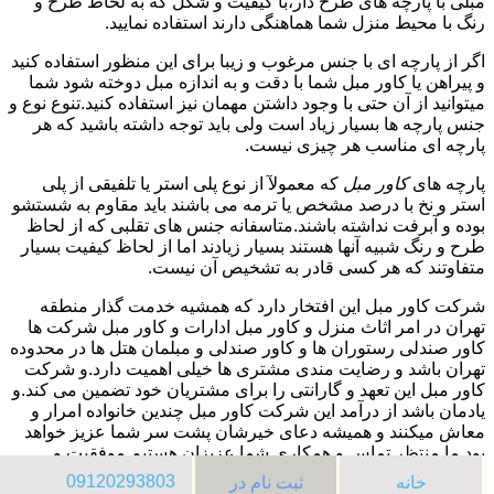
مبلی با پارچه های طرح دار،با کیفیت و شکل که به لحاظ طرح و
رنگ با محیط منزل شما هماهنگی دارند استفاده نمایید.
اگر از پارچه ای با جنس مرغوب و زیبا برای این منظور استفاده کنید
و پیراهن یا کاور مبل شما با دقت و به اندازه مبل دوخته شود شما
میتوانید از آن حتی با وجود داشتن مهمان نیز استفاده کنید.تنوع نوع و
جنس پارچه ها بسیار زیاد است ولی باید توجه داشته باشید که هر
پارچه ای مناسب هر چیزی نیست.
پارچه های
کاور مبل
که معمولآ از نوع پلی استر یا تلفیقی از پلی
استر و نخ با درصد مشخص یا ترمه می باشند باید مقاوم به شستشو
بوده و آبرفت نداشته باشند.متاسفانه جنس های تقلبی که از لحاظ
طرح و رنگ شبیه آنها هستند بسیار زیادند اما از لحاظ کیفیت بسیار
متفاوتند که هر کسی قادر به تشخیص آن نیست.
شرکت کاور مبل این افتخار دارد که همشیه خدمت گذار منطقه
تهران در امر اثاث منزل و کاور مبل ادارات و کاور مبل شرکت ها
کاور صندلی رستوران ها و کاور صندلی و مبلمان هتل ها در محدوده
تهران باشد و رضایت مندی مشتری ها خیلی اهمیت دارد.و شرکت
کاور مبل این تعهد و گارانتی را برای مشتریان خود تضمین می کند.و
یادمان باشد از درآمد این شرکت کاور مبل چندین خانواده امرار و
معاش میکنند و همیشه دعای خیرشان پشت سر شما عزیز خواهد
بود.ما منتظر تماس و همکاری شما عزیزان هستیم.موفقیت و
پیروزی شما آرزوی کاور مبل میباشد.به امید دیدار.
09120293803
خانه
ثبت نام در