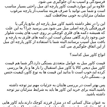
فرسودگی و آسیب به آن جلوگیری می شود.
علاوه بر این موارد،قیمت کاور پارچه ای مبل راحتی بسیار مناسب
است و شما می توانید با صرف هزینه مناسب،از پارچه مرغوب
مبلمان منزلتان به خوبی محافظت کنید.
این را در نظر داشته باشید کاور مبل پارچه ای مانع پارگی یا
فرورفتگی پارچه اصلی مبل می شود.می پرسید چرا؟ به این علت
که همیشه دکمه های فلزی کوچکی بر روی جیب های پشت شلوار
جین وجود دارند.گاهی ممکن است این دکمه های فلزی به پارچه و
بافت مبل آسیب برسانند.البته شما با استفاده از کاور پارچه ای مبل
از این اتفاق جلوگیری می کند.
انواع کاور مبل کدامند؟
قیمت کاور مبل به عوامل متعددی بستگی دارد.اگر شما هم قیمت
کاور مبل دیجی کالا یا کاور مبل استقبال را بار ها و بار ها بررسی
کرده اید،خوب است تا بدانید این قیمت ها به نوع کاور،کیفیت،جنس
و…بستگی دارد.
پس بهتر است در بررسی هایتان به جزئیات مهم نیز توجه داشته
باشید.البته برای خرید این کاور ها باید به شرایط منزلتان نیز توجه
داشته باشید.
به عنوان مثال کسانی که در منزل فرزند کوچک دارند،باید کاور هایی
از کاور ژله ای مبل در نبی اکرم (ص)و در منطقه نبی اکرم (ص)تهیه