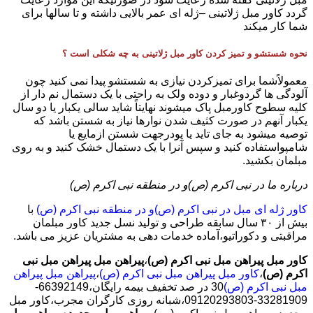
گردد کاور مبل ژلاتینی –ژله ای عمر بالایی داشته و تا سالها برای
شما کار میکند
نحوه شستشو و تمیز کردن کاور مبل ژلاتینی به چه شکلی است ؟
معمولاًشما برای تمیزکردن نیازی به شستشو پیدا نمی کنید چون
آلودگی ها گردوغبار و دوده ولک به راحتی با یک دستمال نم دار از
کلیه سطوح کاورمبل پاک میشوند نهایتاً شاید سالی یکبار یا دو سال
یکبار آنهم در صورت کثیف شدن نوارها نیاز به شستن باشد که
توصیه میشود به جای تاید یا پودرجهت شستن ازمایع یا
شامپواستفاده کنید و سپس آنرا با یک دستمال خشک کنید و به روی
مبلمان بکشید.
درباره ما در نبی اکرم (ص)و در منطقه نبی اکرم (ص)
کاور ژله ای مبل در نبی اکرم (ص)و در منطقه نبی اکرم (ص)
با
بیش از ٣٠ سال سابقه طراحی و تولید نسل جدید کاور مبلمان
مراقبتی و دکوراتیو،آماده خدمات دهی به مشتریان عزیز می باشد.
کاور مبل پیراهن مبل نبی اکرم (ص)
،
پیراهن مبل پیراهن مبل نبی
اکرم (ص)
،
کاور مبل پیراهن مبل نبی اکرم (ص)
،
پیراهن مبل پیراهن
مبل نبی اکرم (ص)
30 در صد تخفیف بیمه رایگان،66392149-
33281909-09120293803،شبانه روزی کارگران مجرب،کاور مبل