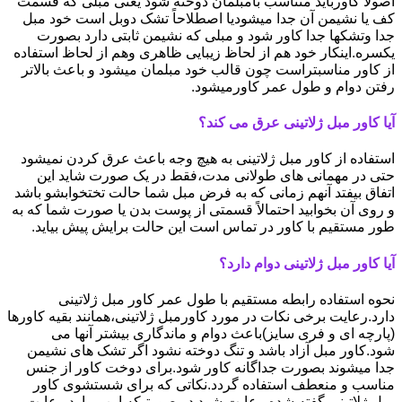
اصولاً کاورباید متناسب بامبلمان دوخته شود یعنی مبلی که قسمت
کف یا نشیمن آن جدا میشودیا اصطلاحاً تشک دوبل است خود مبل
جدا وتشکها جدا کاور شود و مبلی که نشیمن ثابتی دارد بصورت
یکسره.اینکار خود هم از لحاظ زیبایی ظاهری وهم از لحاظ استفاده
از کاور مناسبتراست چون قالب خود مبلمان میشود و باعث بالاتر
رفتن دوام و طول عمر کاورمیشود.
آیا کاور مبل ژلاتینی عرق می کند؟
استفاده از کاور مبل ژلاتینی به هیچ وجه باعث عرق کردن نمیشود
حتی در مهمانی های طولانی مدت،فقط در یک صورت شاید این
اتفاق بیفتد آنهم زمانی که به فرض مبل شما حالت تختخوابشو باشد
و روی آن بخوابید احتمالاً قسمتی از پوست بدن یا صورت شما که به
طور مستقیم با کاور در تماس است این حالت برایش پیش بیاید.
آیا کاور مبل ژلاتینی دوام دارد؟
نحوه استفاده رابطه مستقیم با طول عمر کاور مبل ژلاتینی
دارد.رعایت برخی نکات در مورد کاورمبل ژلاتینی،همانند بقیه کاورها
(پارچه ای و فری سایز)باعث دوام و ماندگاری بیشتر آنها می
شود.کاور مبل آزاد باشد و تنگ دوخته نشود اگر تشک های نشیمن
جدا میشوند بصورت جداگانه کاور شود.برای دوخت کاور از جنس
مناسب و منعطف استفاده گردد.نکاتی که برای شستشوی کاور
مبل ژلاتینی گفته شده رعایت شود در صورتیکه این موارد رعایت