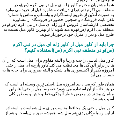
شما مشتریان محترم کاور ژله ای مبل در نبی اکرم (ص)و در
منطقه نبی اکرم (ص)برای دریافت مشاوره قبل از خرید می توانید
به صورت آنلاین از طریق اینستاگرام و واتساپ و تماس با شماره
تلفن ثابت فروشگاه و همچنین حضور در فروشگاه از مشاوره
تخصصی کارشناسان فروش کاور ژله ای مبل در نبی اکرم (ص)و در
منطقه نبی اکرم (ص)بهره مند شوید تا از بهترین کاور مبل نسبت به
طرح مبل و دیزان منزل خود برخوردار شوید.
چرا باید از کاور مبل از کاور ژله ای مبل در نبی اکرم
(ص)و در منطقه نبی اکرم (ص)استفاده کنیم؟
کاور مبل،لباسی راحت و زیبا و البته مقاوم برای مبل است که از آن
ها در برابر آلودگی ها محافظت می کند.کاور پارچه ای مبل راحتی
امروزه یکی از اکسسوری های شیک و البته ضروری برای خانه ها به
حساب می آید.
همان طور که می دانید امروزه مبل،اصلی ترین وسیله ای است که
در هر خانه از آن استفاده می شود؛ خصوصاً مبل راحتی! بنابراین
مبلمان بیشتر در معرض خطر آلودگی،خط و خش و به طور کلی
آسیب هستند.
کاور مبل راحتی یک محافظ مناسب برای مبل شماست.با استفاده
از این وسیله کاربردی هم مبل شما همیشه تمیز و زیباست و هم از