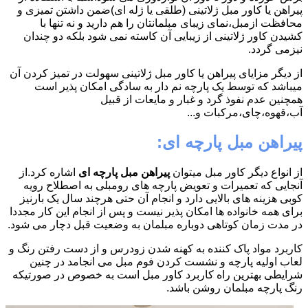
پیراهن یا کاور مبل ژلاتینی (طلقی یا ژله ای)ضمن داشتن تمیزی و
محافظت ازمبل،نمای زیبای مبلمانتان را هم دارید و نه تنها با
کشیدن کاور ژلاتینی از زیبایی آن کاسته نمی شود بلکه دو چندان
نیزمی گردد.
از دیگر مزایای پیراهن یا کاور مبل ژلاتینی سهولت در تمیز کردن آن
میباشد که توسط یک پارچه نم دار به سادگی امکان پذیر است
همچنین عدم نفوذ گرد و غبار و مایعات از قبیل
آب،قهوه،چای،مرکبات و...
پیراهن مبل پارچه ای:
از انواع دیگر کاور مبل میتوان
پیراهن مبل پارچه ای
اشاره کرد.از
آنجایی که تعمیرات و تعویض پارچه های رومبلی به اصطلاح رویه
کوبی هزینه های بالایی دارد و انجام آن حتی هرچند سال یک بارنیز
برای همه خانواده ها امکان پذیر نیست و پس از انجام این کار مجددا
در مدت زمان کوتاهی دوباره مبلمان به وضعیت قبل دچار می شود.
کاربرد مواد پاک کننده به کهنه شدن زودرس و از دست رفتن رنگ و
لعاب اولیه پارچه و نشست کردن فوم مبل می انجامد در چنین
شرایطی بهترین راه کاربرد کاور مبل است به خصوص در صورتیکه
رنگ پارچه مبلمان روشن باشد.