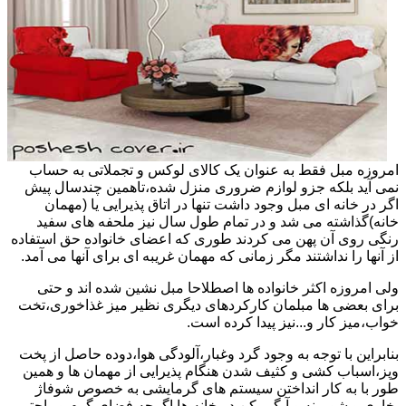
امروزه مبل فقط به عنوان یک کالای لوکس و تجملاتی به حساب
نمی آید بلکه جزو لوازم ضروری منزل شده،تاهمین چندسال پیش
اگر در خانه ای مبل وجود داشت تنها در اتاق پذیرایی یا (مهمان
خانه)گذاشته می شد و در تمام طول سال نیز ملحفه های سفید
رنگی روی آن پهن می کردند طوری که اعضای خانواده حق استفاده
از آنها را نداشتند مگر زمانی که مهمان غریبه ای برای آنها می آمد.
ولی امروزه اکثر خانواده ها اصطلاحا مبل نشین شده اند و حتی
برای بعضی ها مبلمان کارکردهای دیگری نظیر میز غذاخوری،تخت
خواب،میز کار و...نیز پیدا کرده است.
بنابراین با توجه به وجود گرد وغبار،آلودگی هوا،دوده حاصل از پخت
وپز،اسباب کشی و کثیف شدن هنگام پذیرایی از مهمان ها و همین
طور با به کار انداختن سیستم های گرمایشی به خصوص شوفاژ
بخاری و شومینه و آبگرمکن در خانه ها اگرچه فضای گرم و راحتی