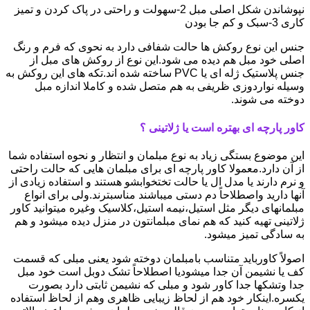
نپوشاندن شکل اصلی مبل 2-سهولت و راحتی در پاک کردن و تمیز
کاری 3-سبک و کم جا بودن
جنس این نوع روکش ها حالت شفافی دارد به نحوی که فرم و رنگ
اصلی خود مبل هم دیده می شود.این نوع از روکش های مبل از
جنس پلاستیک ژله ای یا PVC ساخته شده اند.تکه های این روکش به
وسیله نواردوزی ظریفی به هم متصل شده و کاملا اندازه مبل
دوخته می شوند.
کاور پارچه ای بهتره است یا ژلاتینی ؟
این موضوع بستگی زیاد به نوع مبلمان و انتظار و نحوه استفاده شما
از آن دارد.معمولا کاور پارچه ای برای مبلمان هایی که حالت راحتی
و نرم دارند یا مدل ال یا حالت تختخوابشو هستند و استفاده زیادی از
آنها دارید واصطلاحاً دم دستی میباشند مناسبترند.ولی برای انواع
مبلمانهای دیگر مثل استیل،نیمه استیل،کلاسیک وغیره میتوانید کاور
ژلاتینی تهیه کنید که هم نمای مبلمانتون در منزل دیده میشود و هم
به سادگی تمیز میشود.
اصولاً کاورباید متناسب بامبلمان دوخته شود یعنی مبلی که قسمت
کف یا نشیمن آن جدا میشودیا اصطلاحاً تشک دوبل است خود مبل
جدا وتشکها جدا کاور شود و مبلی که نشیمن ثابتی دارد بصورت
یکسره.اینکار خود هم از لحاظ زیبایی ظاهری وهم از لحاظ استفاده