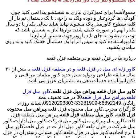
نحوه شستشو و تمیز کردن کاور مبل ژلاتینی به چه شکلی است ؟
معمولاًشما برای تمیزکردن نیازی به شستشو پیدا نمی کنید چون
آلودگی ها گردوغبار و دوده ولک به راحتی با یک دستمال نم دار از
کلیه سطوح کاورمبل پاک میشوند نهایتاً شاید سالی یکبار یا دو سال
یکبار آنهم در صورت کثیف شدن نوارها نیاز به شستن باشد که
توصیه میشود به جای تاید یا پودرجهت شستن ازمایع یا
شامپواستفاده کنید و سپس آنرا با یک دستمال خشک کنید و به روی
مبلمان بکشید.
درباره ما در قزل قلعه و در منطقه قزل قلعه
کاور ژله ای مبل در قزل قلعه و در منطقه قزل قلعه
با بیش از ٣٠
سال سابقه طراحی و تولید نسل جدید کاور مبلمان مراقبتی و
دکوراتیو،آماده خدمات دهی به مشتریان عزیز می باشد.
کاور مبل قزل قلعه
،
پیراهن مبل قزل قلعه
،
کاور مبل قزل
قلعه
،
پیراهن مبل قزل قلعه
30 در صد تخفیف بیمه
رایگان،66392149-33281909-09120293803،شبانه روزی
کارگران مجرب،کاور مبل محدوده قزل قلعه،
پیراهن مبل محدوده
قزل قلعه
،
کاور مبل منطقه قزل قلعه
،پیراهن مبل منطقه قزل
قلعه،کاور مبل،پیراهن مبل،کاور مبل شرکت،کاور مبل ادارات،کاور
مبل شرکت در قزل قلعه،کاور مبل ادارات در قزل قلعه،کاور مبل
با نرخ اتحادیه،کاور مبل در قزل قلعه،کاور صندلی رستوران در قزل