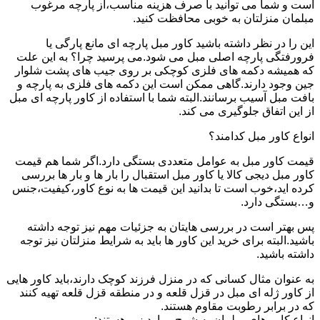
است و شما می توانید با صرف هزینه مناسب،از پارچه مرغوب
مبلمان منزلتان به خوبی محافظت کنید.
این را در نظر داشته باشید کاور مبل پارچه ای مانع پارگی یا
فرورفتگی پارچه اصلی مبل می شود.می پرسید چرا؟ به این علت
که همیشه دکمه های فلزی کوچکی بر روی جیب های پشت شلوار
جین وجود دارند.گاهی ممکن است این دکمه های فلزی به پارچه و
بافت مبل آسیب برسانند.البته شما با استفاده از کاور پارچه ای مبل
از این اتفاق جلوگیری می کند.
انواع کاور مبل کدامند؟
قیمت کاور مبل به عوامل متعددی بستگی دارد.اگر شما هم قیمت
کاور مبل دیجی کالا یا کاور مبل استقبال را بار ها و بار ها بررسی
کرده اید،خوب است تا بدانید این قیمت ها به نوع کاور،کیفیت،جنس
و…بستگی دارد.
پس بهتر است در بررسی هایتان به جزئیات مهم نیز توجه داشته
باشید.البته برای خرید این کاور ها باید به شرایط منزلتان نیز توجه
داشته باشید.
به عنوان مثال کسانی که در منزل فرزند کوچک دارند،باید کاور هایی
از کاور ژله ای مبل در قزل قلعه و در منطقه قزل قلعه تهیه کنند
که در برابر رطوبت مقاوم هستند.
انواع کاور های مبلمان به شرح موارد زیر هستند: