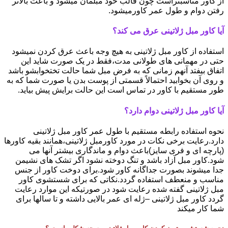
از کاور مناسبتراست چون قالب خود مبلمان میشود و باعث بالاتر
رفتن دوام و طول عمر کاورمیشود.
آیا کاور مبل ژلاتینی عرق می کند؟
استفاده از کاور مبل ژلاتینی به هیچ وجه باعث عرق کردن نمیشود
حتی در مهمانی های طولانی مدت،فقط در یک صورت شاید این
اتفاق بیفتد آنهم زمانی که به فرض مبل شما حالت تختخوابشو باشد
و روی آن بخوابید احتمالاً قسمتی از پوست بدن یا صورت شما که به
طور مستقیم با کاور در تماس است این حالت برایش پیش بیاید.
آیا کاور مبل ژلاتینی دوام دارد؟
نحوه استفاده رابطه مستقیم با طول عمر کاور مبل ژلاتینی
دارد.رعایت برخی نکات در مورد کاورمبل ژلاتینی،همانند بقیه کاورها
(پارچه ای و فری سایز)باعث دوام و ماندگاری بیشتر آنها می
شود.کاور مبل آزاد باشد و تنگ دوخته نشود اگر تشک های نشیمن
جدا میشوند بصورت جداگانه کاور شود.برای دوخت کاور از جنس
مناسب و منعطف استفاده گردد.نکاتی که برای شستشوی کاور
مبل ژلاتینی گفته شده رعایت شود در صورتیکه این موارد رعایت
گردد کاور مبل ژلاتینی –ژله ای عمر بالایی داشته و تا سالها برای
شما کار میکند