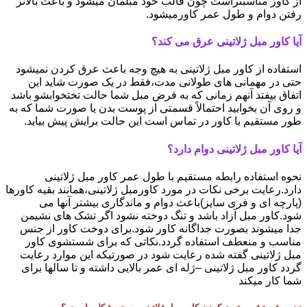
از کاور مناسبتراست چون قالب خود مبلمان میشود و باعث بالاتر
رفتن دوام و طول عمر کاورمیشود.
آیا کاور مبل ژلاتینی عرق می کند؟
استفاده از کاور مبل ژلاتینی به هیچ وجه باعث عرق کردن نمیشود
حتی در مهمانی های طولانی مدت،فقط در یک صورت شاید این
اتفاق بیفتد آنهم زمانی که به فرض مبل شما حالت تختخوابشو باشد
و روی آن بخوابید احتمالاً قسمتی از پوست بدن یا صورت شما که به
طور مستقیم با کاور در تماس است این حالت برایش پیش بیاید.
آیا کاور مبل ژلاتینی دوام دارد؟
نحوه استفاده رابطه مستقیم با طول عمر کاور مبل ژلاتینی
دارد.رعایت برخی نکات در مورد کاورمبل ژلاتینی،همانند بقیه کاورها
(پارچه ای و فری سایز)باعث دوام و ماندگاری بیشتر آنها می
شود.کاور مبل آزاد باشد و تنگ دوخته نشود اگر تشک های نشیمن
جدا میشوند بصورت جداگانه کاور شود.برای دوخت کاور از جنس
مناسب و منعطف استفاده گردد.نکاتی که برای شستشوی کاور
مبل ژلاتینی گفته شده رعایت شود در صورتیکه این موارد رعایت
گردد کاور مبل ژلاتینی –ژله ای عمر بالایی داشته و تا سالها برای
شما کار میکند