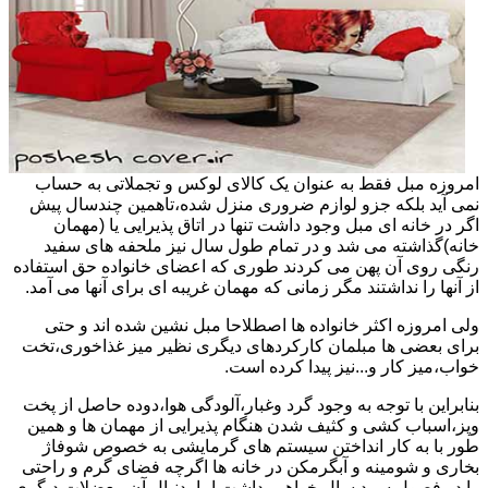
امروزه مبل فقط به عنوان یک کالای لوکس و تجملاتی به حساب
نمی آید بلکه جزو لوازم ضروری منزل شده،تاهمین چندسال پیش
اگر در خانه ای مبل وجود داشت تنها در اتاق پذیرایی یا (مهمان
خانه)گذاشته می شد و در تمام طول سال نیز ملحفه های سفید
رنگی روی آن پهن می کردند طوری که اعضای خانواده حق استفاده
از آنها را نداشتند مگر زمانی که مهمان غریبه ای برای آنها می آمد.
ولی امروزه اکثر خانواده ها اصطلاحا مبل نشین شده اند و حتی
برای بعضی ها مبلمان کارکردهای دیگری نظیر میز غذاخوری،تخت
خواب،میز کار و...نیز پیدا کرده است.
بنابراین با توجه به وجود گرد وغبار،آلودگی هوا،دوده حاصل از پخت
وپز،اسباب کشی و کثیف شدن هنگام پذیرایی از مهمان ها و همین
طور با به کار انداختن سیستم های گرمایشی به خصوص شوفاژ
بخاری و شومینه و آبگرمکن در خانه ها اگرچه فضای گرم و راحتی
را در فصول سرد سال خواهیم داشت اما بدنبال آن معضلات دیگری