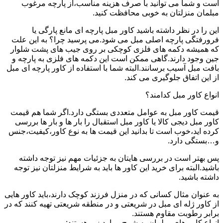
است و شما می توانید با صرف هزینه مناسب،از پارچه مرغوب
مبلمان منزلتان به خوبی محافظت کنید.
این را در نظر داشته باشید کاور مبل پارچه ای مانع پارگی یا
فرورفتگی پارچه اصلی مبل می شود.می پرسید چرا؟ به این علت
که همیشه دکمه های فلزی کوچکی بر روی جیب های پشت شلوار
جین وجود دارند.گاهی ممکن است این دکمه های فلزی به پارچه و
بافت مبل آسیب برسانند.البته شما با استفاده از کاور پارچه ای مبل
از این اتفاق جلوگیری می کند.
انواع کاور مبل کدامند؟
قیمت کاور مبل به عوامل متعددی بستگی دارد.اگر شما هم قیمت
کاور مبل دیجی کالا یا کاور مبل استقبال را بار ها و بار ها بررسی
کرده اید،خوب است تا بدانید این قیمت ها به نوع کاور،کیفیت،جنس
و…بستگی دارد.
پس بهتر است در بررسی هایتان به جزئیات مهم نیز توجه داشته
باشید.البته برای خرید این کاور ها باید به شرایط منزلتان نیز توجه
داشته باشید.
به عنوان مثال کسانی که در منزل فرزند کوچک دارند،باید کاور هایی
از کاور ژله ای مبل در شریعتی و در منطقه شریعتی تهیه کنند که در
برابر رطوبت مقاوم هستند.
انواع کاور های مبلمان به شرح موارد زیر هستند: