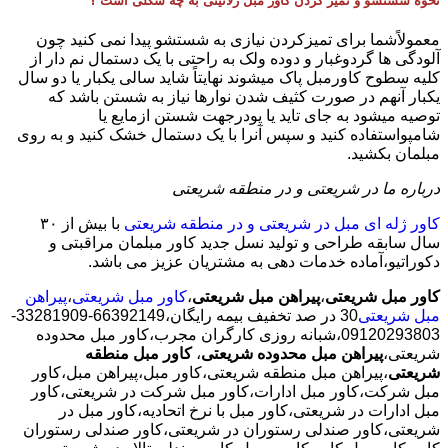
نحوه شستشو و تمیز کردن کاور مبل ژلاتینی به چه شکلی است ؟
معمولاًشما برای تمیزکردن نیازی به شستشو پیدا نمی کنید چون
آلودگی ها گردوغبار و دوده ولک به راحتی با یک دستمال نم دار از
کلیه سطوح کاورمبل پاک میشوند نهایتاً شاید سالی یکبار یا دو سال
یکبار آنهم در صورت کثیف شدن نوارها نیاز به شستن باشد که
توصیه میشود به جای تاید یا پودرجهت شستن ازمایع یا
شامپواستفاده کنید و سپس آنرا با یک دستمال خشک کنید و به روی
مبلمان بکشید.
درباره ما در شریعتی و در منطقه شریعتی
کاور ژله ای مبل در شریعتی و در منطقه شریعتی
با بیش از ٣٠
سال سابقه طراحی و تولید نسل جدید کاور مبلمان مراقبتی و
دکوراتیو،آماده خدمات دهی به مشتریان عزیز می باشد.
کاور مبل شریعتی
،
پیراهن مبل شریعتی
،
کاور مبل شریعتی
،
پیراهن
مبل شریعتی
30 در صد تخفیف بیمه رایگان،66392149-33281909-
09120293803،شبانه روزی کارگران مجرب،کاور مبل محدوده
شریعتی،
پیراهن مبل محدوده شریعتی
،
کاور مبل منطقه
شریعتی
،پیراهن مبل منطقه شریعتی،کاور مبل،پیراهن مبل،کاور
مبل شرکت،کاور مبل ادارات،کاور مبل شرکت در شریعتی،کاور
مبل ادارات در شریعتی،کاور مبل با نرخ اتحادیه،کاور مبل در
شریعتی،کاور صندلی رستوران در شریعتی،کاور صندلی رستوران