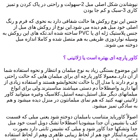
نپوشاندن شکل اصلی مبل 2-سهولت و راحتی در پاک کردن و تمیز
کاری 3-سبک و کم جا بودن
جنس این نوع روکش ها حالت شفافی دارد به نحوی که فرم و رنگ
اصلی خود مبل هم دیده می شود.این نوع از روکش های مبل از
جنس پلاستیک ژله ای یا PVC ساخته شده اند.تکه های این روکش به
وسیله نواردوزی ظریفی به هم متصل شده و کاملا اندازه مبل
دوخته می شوند.
کاور پارچه ای بهتره است یا ژلاتینی ؟
این موضوع بستگی زیاد به نوع مبلمان و انتظار و نحوه استفاده شما
از آن دارد.معمولا کاور پارچه ای برای مبلمان هایی که حالت راحتی
و نرم دارند یا مدل ال یا حالت تختخوابشو هستند و استفاده زیادی از
آنها دارید واصطلاحاً دم دستی میباشند مناسبترند.ولی برای انواع
مبلمانهای دیگر مثل استیل،نیمه استیل،کلاسیک وغیره میتوانید کاور
ژلاتینی تهیه کنید که هم نمای مبلمانتون در منزل دیده میشود و هم
به سادگی تمیز میشود.
اصولاً کاورباید متناسب بامبلمان دوخته شود یعنی مبلی که قسمت
کف یا نشیمن آن جدا میشودیا اصطلاحاً تشک دوبل است خود مبل
جدا وتشکها جدا کاور شود و مبلی که نشیمن ثابتی دارد بصورت
یکسره.اینکار خود هم از لحاظ زیبایی ظاهری وهم از لحاظ استفاده