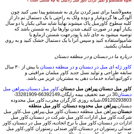
نحوه شستشو و تمیز کردن کاور مبل ژلاتینی به چه شکلی است ؟
معمولاًشما برای تمیزکردن نیازی به شستشو پیدا نمی کنید چون
آلودگی ها گردوغبار و دوده ولک به راحتی با یک دستمال نم دار از
کلیه سطوح کاورمبل پاک میشوند نهایتاً شاید سالی یکبار یا دو سال
یکبار آنهم در صورت کثیف شدن نوارها نیاز به شستن باشد که
توصیه میشود به جای تاید یا پودرجهت شستن ازمایع یا
شامپواستفاده کنید و سپس آنرا با یک دستمال خشک کنید و به روی
مبلمان بکشید.
درباره ما در دبستان و در منطقه دبستان
کاور ژله ای مبل در دبستان و در منطقه دبستان
با بیش از ٣٠ سال
سابقه طراحی و تولید نسل جدید کاور مبلمان مراقبتی و
دکوراتیو،آماده خدمات دهی به مشتریان عزیز می باشد.
کاور مبل دبستان
،
پیراهن مبل دبستان
،
کاور مبل دبستان
،
پیراهن مبل
دبستان
30 در صد تخفیف بیمه رایگان،66392149-33281909-
09120293803،شبانه روزی کارگران مجرب،کاور مبل محدوده
دبستان،
پیراهن مبل محدوده دبستان
،
کاور مبل منطقه
دبستان
،پیراهن مبل منطقه دبستان،کاور مبل،پیراهن مبل،کاور مبل
شرکت،کاور مبل ادارات،کاور مبل شرکت در دبستان،کاور مبل
ادارات در دبستان،کاور مبل با نرخ اتحادیه،کاور مبل در دبستان،کاور
صندلی رستوران در دبستان،کاور صندلی رستوران کاور،کاور مبل