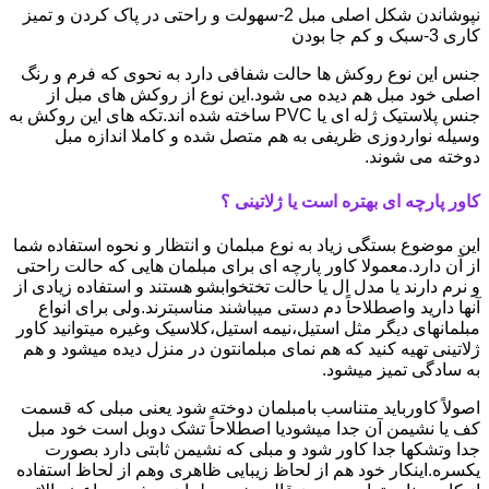
نپوشاندن شکل اصلی مبل 2-سهولت و راحتی در پاک کردن و تمیز
کاری 3-سبک و کم جا بودن
جنس این نوع روکش ها حالت شفافی دارد به نحوی که فرم و رنگ
اصلی خود مبل هم دیده می شود.این نوع از روکش های مبل از
جنس پلاستیک ژله ای یا PVC ساخته شده اند.تکه های این روکش به
وسیله نواردوزی ظریفی به هم متصل شده و کاملا اندازه مبل
دوخته می شوند.
کاور پارچه ای بهتره است یا ژلاتینی ؟
این موضوع بستگی زیاد به نوع مبلمان و انتظار و نحوه استفاده شما
از آن دارد.معمولا کاور پارچه ای برای مبلمان هایی که حالت راحتی
و نرم دارند یا مدل ال یا حالت تختخوابشو هستند و استفاده زیادی از
آنها دارید واصطلاحاً دم دستی میباشند مناسبترند.ولی برای انواع
مبلمانهای دیگر مثل استیل،نیمه استیل،کلاسیک وغیره میتوانید کاور
ژلاتینی تهیه کنید که هم نمای مبلمانتون در منزل دیده میشود و هم
به سادگی تمیز میشود.
اصولاً کاورباید متناسب بامبلمان دوخته شود یعنی مبلی که قسمت
کف یا نشیمن آن جدا میشودیا اصطلاحاً تشک دوبل است خود مبل
جدا وتشکها جدا کاور شود و مبلی که نشیمن ثابتی دارد بصورت
یکسره.اینکار خود هم از لحاظ زیبایی ظاهری وهم از لحاظ استفاده