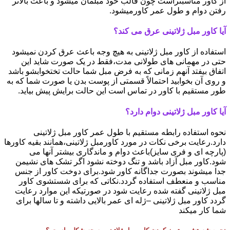
از کاور مناسبتراست چون قالب خود مبلمان میشود و باعث بالاتر
رفتن دوام و طول عمر کاورمیشود.
آیا کاور مبل ژلاتینی عرق می کند؟
استفاده از کاور مبل ژلاتینی به هیچ وجه باعث عرق کردن نمیشود
حتی در مهمانی های طولانی مدت،فقط در یک صورت شاید این
اتفاق بیفتد آنهم زمانی که به فرض مبل شما حالت تختخوابشو باشد
و روی آن بخوابید احتمالاً قسمتی از پوست بدن یا صورت شما که به
طور مستقیم با کاور در تماس است این حالت برایش پیش بیاید.
آیا کاور مبل ژلاتینی دوام دارد؟
نحوه استفاده رابطه مستقیم با طول عمر کاور مبل ژلاتینی
دارد.رعایت برخی نکات در مورد کاورمبل ژلاتینی،همانند بقیه کاورها
(پارچه ای و فری سایز)باعث دوام و ماندگاری بیشتر آنها می
شود.کاور مبل آزاد باشد و تنگ دوخته نشود اگر تشک های نشیمن
جدا میشوند بصورت جداگانه کاور شود.برای دوخت کاور از جنس
مناسب و منعطف استفاده گردد.نکاتی که برای شستشوی کاور
مبل ژلاتینی گفته شده رعایت شود در صورتیکه این موارد رعایت
گردد کاور مبل ژلاتینی –ژله ای عمر بالایی داشته و تا سالها برای
شما کار میکند