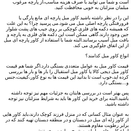
است و شما می توانید با صرف هزینه مناسب،از پارچه مرغوب
مبلمان منزلتان به خوبی محافظت کنید.
این را در نظر داشته باشید کاور مبل پارچه ای مانع پارگی یا
فرورفتگی پارچه اصلی مبل می شود.می پرسید چرا؟ به این علت
که همیشه دکمه های فلزی کوچکی بر روی جیب های پشت شلوار
جین وجود دارند.گاهی ممکن است این دکمه های فلزی به پارچه و
بافت مبل آسیب برسانند.البته شما با استفاده از کاور پارچه ای مبل
از این اتفاق جلوگیری می کند.
انواع کاور مبل کدامند؟
قیمت کاور مبل به عوامل متعددی بستگی دارد.اگر شما هم قیمت
کاور مبل دیجی کالا یا کاور مبل استقبال را بار ها و بار ها بررسی
کرده اید،خوب است تا بدانید این قیمت ها به نوع کاور،کیفیت،جنس
و…بستگی دارد.
پس بهتر است در بررسی هایتان به جزئیات مهم نیز توجه داشته
باشید.البته برای خرید این کاور ها باید به شرایط منزلتان نیز توجه
داشته باشید.
به عنوان مثال کسانی که در منزل فرزند کوچک دارند،باید کاور هایی
از کاور ژله ای مبل در دبستان و در منطقه دبستان تهیه کنند که در
برابر رطوبت مقاوم هستند.
انواع کاور های مبلمان به شرح موارد زیر هستند: