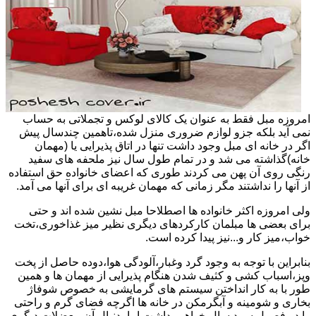
امروزه مبل فقط به عنوان یک کالای لوکس و تجملاتی به حساب
نمی آید بلکه جزو لوازم ضروری منزل شده،تاهمین چندسال پیش
اگر در خانه ای مبل وجود داشت تنها در اتاق پذیرایی یا (مهمان
خانه)گذاشته می شد و در تمام طول سال نیز ملحفه های سفید
رنگی روی آن پهن می کردند طوری که اعضای خانواده حق استفاده
از آنها را نداشتند مگر زمانی که مهمان غریبه ای برای آنها می آمد.
ولی امروزه اکثر خانواده ها اصطلاحا مبل نشین شده اند و حتی
برای بعضی ها مبلمان کارکردهای دیگری نظیر میز غذاخوری،تخت
خواب،میز کار و...نیز پیدا کرده است.
بنابراین با توجه به وجود گرد وغبار،آلودگی هوا،دوده حاصل از پخت
وپز،اسباب کشی و کثیف شدن هنگام پذیرایی از مهمان ها و همین
طور با به کار انداختن سیستم های گرمایشی به خصوص شوفاژ
بخاری و شومینه و آبگرمکن در خانه ها اگرچه فضای گرم و راحتی
را در فصول سرد سال خواهیم داشت اما بدنبال آن معضلات دیگری