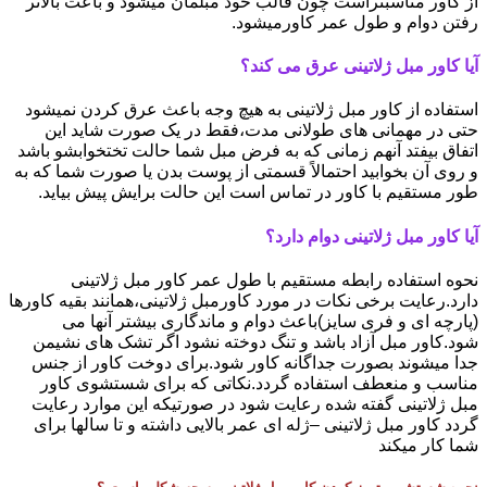
از کاور مناسبتراست چون قالب خود مبلمان میشود و باعث بالاتر
رفتن دوام و طول عمر کاورمیشود.
آیا کاور مبل ژلاتینی عرق می کند؟
استفاده از کاور مبل ژلاتینی به هیچ وجه باعث عرق کردن نمیشود
حتی در مهمانی های طولانی مدت،فقط در یک صورت شاید این
اتفاق بیفتد آنهم زمانی که به فرض مبل شما حالت تختخوابشو باشد
و روی آن بخوابید احتمالاً قسمتی از پوست بدن یا صورت شما که به
طور مستقیم با کاور در تماس است این حالت برایش پیش بیاید.
آیا کاور مبل ژلاتینی دوام دارد؟
نحوه استفاده رابطه مستقیم با طول عمر کاور مبل ژلاتینی
دارد.رعایت برخی نکات در مورد کاورمبل ژلاتینی،همانند بقیه کاورها
(پارچه ای و فری سایز)باعث دوام و ماندگاری بیشتر آنها می
شود.کاور مبل آزاد باشد و تنگ دوخته نشود اگر تشک های نشیمن
جدا میشوند بصورت جداگانه کاور شود.برای دوخت کاور از جنس
مناسب و منعطف استفاده گردد.نکاتی که برای شستشوی کاور
مبل ژلاتینی گفته شده رعایت شود در صورتیکه این موارد رعایت
گردد کاور مبل ژلاتینی –ژله ای عمر بالایی داشته و تا سالها برای
شما کار میکند