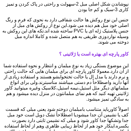
نپوشاندن شکل اصلی مبل 2-سهولت و راحتی در پاک کردن و تمیز
کاری 3-سبک و کم جا بودن
جنس این نوع روکش ها حالت شفافی دارد به نحوی که فرم و رنگ
اصلی خود مبل هم دیده می شود.این نوع از روکش های مبل از
جنس پلاستیک ژله ای یا PVC ساخته شده اند.تکه های این روکش به
وسیله نواردوزی ظریفی به هم متصل شده و کاملا اندازه مبل
دوخته می شوند.
کاور پارچه ای بهتره است یا ژلاتینی ؟
این موضوع بستگی زیاد به نوع مبلمان و انتظار و نحوه استفاده شما
از آن دارد.معمولا کاور پارچه ای برای مبلمان هایی که حالت راحتی
و نرم دارند یا مدل ال یا حالت تختخوابشو هستند و استفاده زیادی از
آنها دارید واصطلاحاً دم دستی میباشند مناسبترند.ولی برای انواع
مبلمانهای دیگر مثل استیل،نیمه استیل،کلاسیک وغیره میتوانید کاور
ژلاتینی تهیه کنید که هم نمای مبلمانتون در منزل دیده میشود و هم
به سادگی تمیز میشود.
اصولاً کاورباید متناسب بامبلمان دوخته شود یعنی مبلی که قسمت
کف یا نشیمن آن جدا میشودیا اصطلاحاً تشک دوبل است خود مبل
جدا وتشکها جدا کاور شود و مبلی که نشیمن ثابتی دارد بصورت
یکسره.اینکار خود هم از لحاظ زیبایی ظاهری وهم از لحاظ استفاده