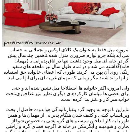
امروزه مبل فقط به عنوان یک کالای لوکس و تجملاتی به حساب
نمی آید بلکه جزو لوازم ضروری منزل شده،تاهمین چندسال پیش
اگر در خانه ای مبل وجود داشت تنها در اتاق پذیرایی یا (مهمان
خانه)گذاشته می شد و در تمام طول سال نیز ملحفه های سفید
رنگی روی آن پهن می کردند طوری که اعضای خانواده حق استفاده
از آنها را نداشتند مگر زمانی که مهمان غریبه ای برای آنها می آمد.
ولی امروزه اکثر خانواده ها اصطلاحا مبل نشین شده اند و حتی
برای بعضی ها مبلمان کارکردهای دیگری نظیر میز غذاخوری،تخت
خواب،میز کار و...نیز پیدا کرده است.
بنابراین با توجه به وجود گرد وغبار،آلودگی هوا،دوده حاصل از پخت
وپز،اسباب کشی و کثیف شدن هنگام پذیرایی از مهمان ها و همین
طور با به کار انداختن سیستم های گرمایشی به خصوص شوفاژ
بخاری و شومینه و آبگرمکن در خانه ها اگرچه فضای گرم و راحتی
را در فصول سرد سال خواهیم داشت اما بدنبال آن معضلات دیگری