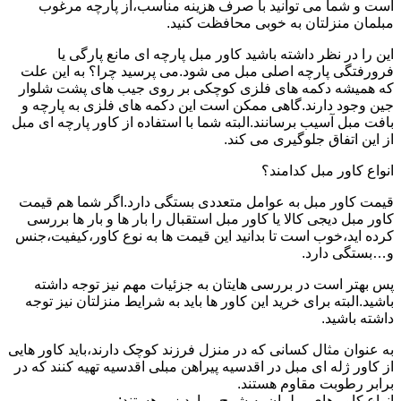
است و شما می توانید با صرف هزینه مناسب،از پارچه مرغوب
مبلمان منزلتان به خوبی محافظت کنید.
این را در نظر داشته باشید کاور مبل پارچه ای مانع پارگی یا
فرورفتگی پارچه اصلی مبل می شود.می پرسید چرا؟ به این علت
که همیشه دکمه های فلزی کوچکی بر روی جیب های پشت شلوار
جین وجود دارند.گاهی ممکن است این دکمه های فلزی به پارچه و
بافت مبل آسیب برسانند.البته شما با استفاده از کاور پارچه ای مبل
از این اتفاق جلوگیری می کند.
انواع کاور مبل کدامند؟
قیمت کاور مبل به عوامل متعددی بستگی دارد.اگر شما هم قیمت
کاور مبل دیجی کالا یا کاور مبل استقبال را بار ها و بار ها بررسی
کرده اید،خوب است تا بدانید این قیمت ها به نوع کاور،کیفیت،جنس
و…بستگی دارد.
پس بهتر است در بررسی هایتان به جزئیات مهم نیز توجه داشته
باشید.البته برای خرید این کاور ها باید به شرایط منزلتان نیز توجه
داشته باشید.
به عنوان مثال کسانی که در منزل فرزند کوچک دارند،باید کاور هایی
از کاور ژله ای مبل در اقدسیه پیراهن مبلی اقدسیه تهیه کنند که در
برابر رطوبت مقاوم هستند.
انواع کاور های مبلمان به شرح موارد زیر هستند: