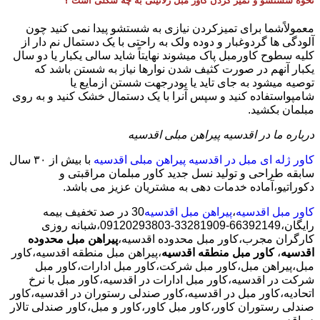
نحوه شستشو و تمیز کردن کاور مبل ژلاتینی به چه شکلی است ؟
معمولاًشما برای تمیزکردن نیازی به شستشو پیدا نمی کنید چون
آلودگی ها گردوغبار و دوده ولک به راحتی با یک دستمال نم دار از
کلیه سطوح کاورمبل پاک میشوند نهایتاً شاید سالی یکبار یا دو سال
یکبار آنهم در صورت کثیف شدن نوارها نیاز به شستن باشد که
توصیه میشود به جای تاید یا پودرجهت شستن ازمایع یا
شامپواستفاده کنید و سپس آنرا با یک دستمال خشک کنید و به روی
مبلمان بکشید.
درباره ما در اقدسیه پیراهن مبلی اقدسیه
کاور ژله ای مبل در اقدسیه پیراهن مبلی اقدسیه
با بیش از ٣٠ سال
سابقه طراحی و تولید نسل جدید کاور مبلمان مراقبتی و
دکوراتیو،آماده خدمات دهی به مشتریان عزیز می باشد.
کاور مبل اقدسیه
،
پیراهن مبل اقدسیه
30 در صد تخفیف بیمه
رایگان،66392149-33281909-09120293803،شبانه روزی
کارگران مجرب،کاور مبل محدوده اقدسیه،
پیراهن مبل محدوده
اقدسیه
،
کاور مبل منطقه اقدسیه
،پیراهن مبل منطقه اقدسیه،کاور
مبل،پیراهن مبل،کاور مبل شرکت،کاور مبل ادارات،کاور مبل
شرکت در اقدسیه،کاور مبل ادارات در اقدسیه،کاور مبل با نرخ
اتحادیه،کاور مبل در اقدسیه،کاور صندلی رستوران در اقدسیه،کاور
صندلی رستوران کاور،کاور مبل کاور،کاور و مبل،کاور صندلی تالار