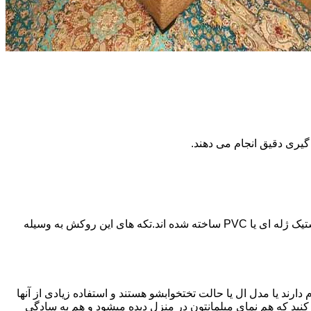
گیری دقیق انجام می دهند.
جنس این نوع روکش ها حالت شفافی دارد به نحوی که فرم و رنگ اصلی خود مبل هم دیده می شود.این نوع از روکش های مبل از جنس پلاستیک ژله ای یا PVC ساخته شده اند.تکه های این روکش به وسیله
دارند یا مدل ال یا حالت تختخوابشو هستند و استفاده زیادی از آنها
ه کنید که هم نمای مبلمانتون در منزل دیده میشود و هم به سادگی