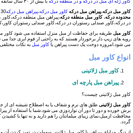
کاور ژله ای مبل در درکه و در منطقه درکه
با بیش از ٣٠ سال سابقه طراحی و تولید نسل جدید کاور مبلمان مراقبتی و دکوراتیو،آماده خدمات دهی به مشتریان عزیز می باشد.
کاور مبل درکه
،
پیراهن مبل درکه
کاور مبل درکه
،
پیراهن مبل درکه
30 در صد تخفیف بیمه رایگان،66392149-33281909-09120293803،شبانه روزی کارگران مجرب،
محدوده درکه
،
کاور مبل منطقه درکه
،پیراهن مبل منطقه درکه،کاور م
در درکه،کاور صندلی رستوران در درکه،کاور صندلی رستوران کاور،کاو
کاور مبل
طریقه برای حفاظت از مبل منزل استفاده می شود کاور مبل 
رویه های زیپ دار برخوردار هستند که به راحتی از فوم ابری جدا می
می شود.امروزه دوخت یک دست پیراهن یا
کاور مبل
به نکات مختلفی ب
انواع کاور مبل
کاور مبل ژلاتینی
پیراهن مبل پارچه ای
کاور مبل ژلاتینی چیست؟
کاور مبل ژلاتینی
طلق های نرم و شفاف یا به اصطلاح شیشه ای از ج
برش خورده و دور تا دور آن نواردوزی می شود.شما با استفاده از پیرا
محافظت ازمبل،نمای زیبای مبلمانتان را هم دارید و نه تنها با کشیدن ک
گردد.
از دیگر مزایای پیراهن یا کاور مبل ژلاتینی سهولت در تمیز کردن آن 