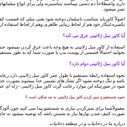
دارید واصطلاحاً دم دستی میباشند مناسبترند.ولی برای انواع مبلمانها
تمیز میشود.
اصولاً کاورباید متناسب بامبلمان دوخته شود یعنی مبلی که قسمت کف
یکسره.اینکار خود هم از لحاظ زیبایی ظاهری وهم از لحاظ استفاده ا
آیا کاور مبل ژلاتینی عرق می کند؟
استفاده از کاور مبل ژلاتینی به هیچ وجه باعث عرق کردن نمیشود ح
بخوابید احتمالاً قسمتی از پوست بدن یا صورت شما که به طور مستقیم
آیا کاور مبل ژلاتینی دوام دارد؟
نحوه استفاده رابطه مستقیم با طول عمر کاور مبل ژلاتینی دارد.رعایت
باشد و تنگ دوخته نشود اگر تشک های نشیمن جدا میشوند بصورت جدا
شود در صورتیکه این موارد رعایت گردد کاور مبل ژلاتینی –ژله ای عمر 
نحوه شستشو و تمیز کردن کاور مبل ژلاتینی به چه شکلی است ؟
معمولاًشما برای تمیزکردن نیازی به شستشو پیدا نمی کنید چون آلودگی 
صورت کثیف شدن نوارها نیاز به شستن باشد که توصیه میشود به جای ت
درباره ما در دخانیات و در منطقه دخانیات