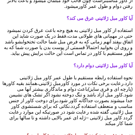
از کاور مناسبتراست چون قالب خود مبلمان میشود و باعث بالاتر
رفتن دوام و طول عمر کاورمیشود.
آیا کاور مبل ژلاتینی عرق می کند؟
استفاده از کاور مبل ژلاتینی به هیچ وجه باعث عرق کردن نمیشود
حتی در مهمانی های طولانی مدت،فقط در یک صورت شاید این
اتفاق بیفتد آنهم زمانی که به فرض مبل شما حالت تختخوابشو باشد
و روی آن بخوابید احتمالاً قسمتی از پوست بدن یا صورت شما که به
طور مستقیم با کاور در تماس است این حالت برایش پیش بیاید.
آیا کاور مبل ژلاتینی دوام دارد؟
نحوه استفاده رابطه مستقیم با طول عمر کاور مبل ژلاتینی
دارد.رعایت برخی نکات در مورد کاورمبل ژلاتینی،همانند بقیه کاورها
(پارچه ای و فری سایز)باعث دوام و ماندگاری بیشتر آنها می
شود.کاور مبل آزاد باشد و تنگ دوخته نشود اگر تشک های نشیمن
جدا میشوند بصورت جداگانه کاور شود.برای دوخت کاور از جنس
مناسب و منعطف استفاده گردد.نکاتی که برای شستشوی کاور
مبل ژلاتینی گفته شده رعایت شود در صورتیکه این موارد رعایت
گردد کاور مبل ژلاتینی –ژله ای عمر بالایی داشته و تا سالها برای
شما کار میکند