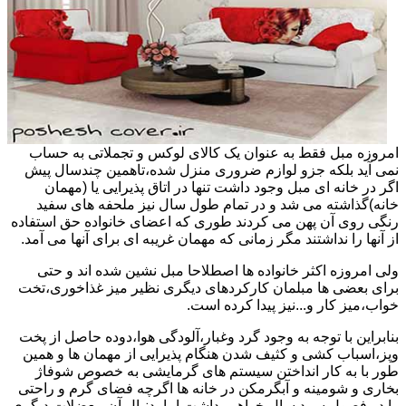
امروزه مبل فقط به عنوان یک کالای لوکس و تجملاتی به حساب
نمی آید بلکه جزو لوازم ضروری منزل شده،تاهمین چندسال پیش
اگر در خانه ای مبل وجود داشت تنها در اتاق پذیرایی یا (مهمان
خانه)گذاشته می شد و در تمام طول سال نیز ملحفه های سفید
رنگی روی آن پهن می کردند طوری که اعضای خانواده حق استفاده
از آنها را نداشتند مگر زمانی که مهمان غریبه ای برای آنها می آمد.
ولی امروزه اکثر خانواده ها اصطلاحا مبل نشین شده اند و حتی
برای بعضی ها مبلمان کارکردهای دیگری نظیر میز غذاخوری،تخت
خواب،میز کار و...نیز پیدا کرده است.
بنابراین با توجه به وجود گرد وغبار،آلودگی هوا،دوده حاصل از پخت
وپز،اسباب کشی و کثیف شدن هنگام پذیرایی از مهمان ها و همین
طور با به کار انداختن سیستم های گرمایشی به خصوص شوفاژ
بخاری و شومینه و آبگرمکن در خانه ها اگرچه فضای گرم و راحتی
را در فصول سرد سال خواهیم داشت اما بدنبال آن معضلات دیگری