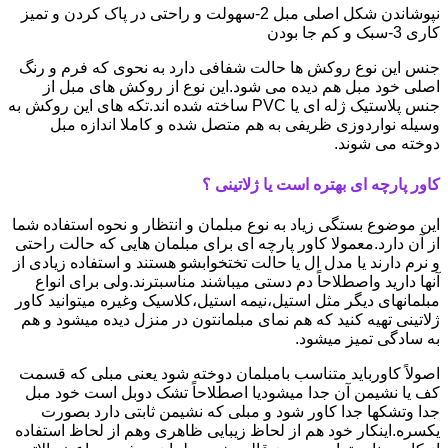
نپوشاندن شکل اصلی مبل 2-سهولت و راحتی در پاک کردن و تمیز
کاری 3-سبک و کم جا بودن
جنس این نوع روکش ها حالت شفافی دارد به نحوی که فرم و رنگ
اصلی خود مبل هم دیده می شود.این نوع از روکش های مبل از
جنس پلاستیک ژله ای یا PVC ساخته شده اند.تکه های این روکش به
وسیله نواردوزی ظریفی به هم متصل شده و کاملا اندازه مبل
دوخته می شوند.
کاور پارچه ای بهتره است یا ژلاتینی ؟
این موضوع بستگی زیاد به نوع مبلمان و انتظار و نحوه استفاده شما
از آن دارد.معمولا کاور پارچه ای برای مبلمان هایی که حالت راحتی
و نرم دارند یا مدل ال یا حالت تختخوابشو هستند و استفاده زیادی از
آنها دارید واصطلاحاً دم دستی میباشند مناسبترند.ولی برای انواع
مبلمانهای دیگر مثل استیل،نیمه استیل،کلاسیک وغیره میتوانید کاور
ژلاتینی تهیه کنید که هم نمای مبلمانتون در منزل دیده میشود و هم
به سادگی تمیز میشود.
اصولاً کاورباید متناسب بامبلمان دوخته شود یعنی مبلی که قسمت
کف یا نشیمن آن جدا میشودیا اصطلاحاً تشک دوبل است خود مبل
جدا وتشکها جدا کاور شود و مبلی که نشیمن ثابتی دارد بصورت
یکسره.اینکار خود هم از لحاظ زیبایی ظاهری وهم از لحاظ استفاده