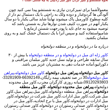
نحوه شستشو و تمیز کردن کاور مبل ژلاتینی به چه شکلی است ؟
معمولاًشما برای تمیزکردن نیازی به شستشو پیدا نمی کنید چون
آلودگی ها گردوغبار و دوده ولک به راحتی با یک دستمال نم دار از
کلیه سطوح کاورمبل پاک میشوند نهایتاً شاید سالی یکبار یا دو سال
یکبار آنهم در صورت کثیف شدن نوارها نیاز به شستن باشد که
توصیه میشود به جای تاید یا پودرجهت شستن ازمایع یا
شامپواستفاده کنید و سپس آنرا با یک دستمال خشک کنید و به روی
مبلمان بکشید.
درباره ما در دولتخواه و در منطقه دولتخواه
کاور ژله ای مبل در دولتخواه و در منطقه دولتخواه
با بیش از ٣٠
سال سابقه طراحی و تولید نسل جدید کاور مبلمان مراقبتی و
دکوراتیو،آماده خدمات دهی به مشتریان عزیز می باشد.
کاور مبل دولتخواه
،
پیراهن مبل دولتخواه
،
کاور مبل دولتخواه
،
پیراهن
مبل دولتخواه
30 در صد تخفیف بیمه رایگان،66392149-33281909-
09120293803،شبانه روزی کارگران مجرب،کاور مبل محدوده
دولتخواه،
پیراهن مبل محدوده دولتخواه
،
کاور مبل منطقه
دولتخواه
،پیراهن مبل منطقه دولتخواه،کاور مبل،پیراهن مبل،کاور
مبل شرکت،کاور مبل ادارات،کاور مبل شرکت در دولتخواه،کاور
مبل ادارات در دولتخواه،کاور مبل با نرخ اتحادیه،کاور مبل در
دولتخواه،کاور صندلی رستوران در دولتخواه،کاور صندلی رستوران