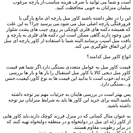
است و شما می توانید با صرف هزینه مناسب،از پارچه مرغوب
مبلمان منزلتان به خوبی محافظت کنید.
این را در نظر داشته باشید کاور مبل پارچه ای مانع پارگی یا
فرورفتگی پارچه اصلی مبل می شود.می پرسید چرا؟ به این علت
که همیشه دکمه های فلزی کوچکی بر روی جیب های پشت شلوار
جین وجود دارند.گاهی ممکن است این دکمه های فلزی به پارچه و
بافت مبل آسیب برسانند.البته شما با استفاده از کاور پارچه ای مبل
از این اتفاق جلوگیری می کند.
انواع کاور مبل کدامند؟
قیمت کاور مبل به عوامل متعددی بستگی دارد.اگر شما هم قیمت
کاور مبل دیجی کالا یا کاور مبل استقبال را بار ها و بار ها بررسی
کرده اید،خوب است تا بدانید این قیمت ها به نوع کاور،کیفیت،جنس
و…بستگی دارد.
پس بهتر است در بررسی هایتان به جزئیات مهم نیز توجه داشته
باشید.البته برای خرید این کاور ها باید به شرایط منزلتان نیز توجه
داشته باشید.
به عنوان مثال کسانی که در منزل فرزند کوچک دارند،باید کاور هایی
از کاور ژله ای مبل در دولتخواه و در منطقه دولتخواه تهیه کنند که
در برابر رطوبت مقاوم هستند.
انواع کاور های مبلمان به شرح موارد زیر هستند: