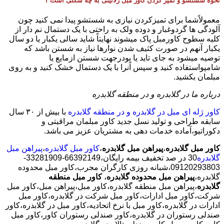
نحوه شستشو و تمیز کردن کاور مبل ژلاتینی به چه شکلی است ؟
معمولاًشما برای تمیزکردن نیازی به شستشو پیدا نمی کنید چون
آلودگی ها گردوغبار و دوده ولک به راحتی با یک دستمال نم دار از
کلیه سطوح کاورمبل پاک میشوند نهایتاً شاید سالی یکبار یا دو سال
یکبار آنهم در صورت کثیف شدن نوارها نیاز به شستن باشد که
توصیه میشود به جای تاید یا پودرجهت شستن ازمایع یا
شامپواستفاده کنید و سپس آنرا با یک دستمال خشک کنید و به روی
مبلمان بکشید.
درباره ما در گلابدره و در منطقه گلابدره
کاور ژله ای مبل در گلابدره و در منطقه گلابدره
با بیش از ٣٠ سال
سابقه طراحی و تولید نسل جدید کاور مبلمان مراقبتی و
دکوراتیو،آماده خدمات دهی به مشتریان عزیز می باشد.
کاور مبل گلابدره
،
پیراهن مبل گلابدره
،
کاور مبل گلابدره
،
پیراهن مبل
گلابدره
30 در صد تخفیف بیمه رایگان،66392149-33281909-
09120293803،شبانه روزی کارگران مجرب،کاور مبل محدوده
گلابدره،
پیراهن مبل محدوده گلابدره
،
کاور مبل منطقه
گلابدره
،پیراهن مبل منطقه گلابدره،کاور مبل،پیراهن مبل،کاور مبل
شرکت،کاور مبل ادارات،کاور مبل شرکت در گلابدره،کاور مبل
ادارات در گلابدره،کاور مبل با نرخ اتحادیه،کاور مبل در گلابدره،کاور
صندلی رستوران در گلابدره،کاور صندلی رستوران کاور،کاور مبل