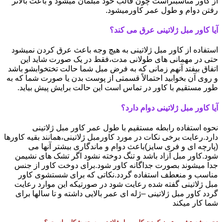
از کاور مناسبتراست چون قالب خود مبلمان میشود و باعث بالاتر
رفتن دوام و طول عمر کاورمیشود.
آیا کاور مبل ژلاتینی عرق می کند؟
استفاده از کاور مبل ژلاتینی به هیچ وجه باعث عرق کردن نمیشود
حتی در مهمانی های طولانی مدت،فقط در یک صورت شاید این
اتفاق بیفتد آنهم زمانی که به فرض مبل شما حالت تختخوابشو باشد
و روی آن بخوابید احتمالاً قسمتی از پوست بدن یا صورت شما که به
طور مستقیم با کاور در تماس است این حالت برایش پیش بیاید.
آیا کاور مبل ژلاتینی دوام دارد؟
نحوه استفاده رابطه مستقیم با طول عمر کاور مبل ژلاتینی
دارد.رعایت برخی نکات در مورد کاورمبل ژلاتینی،همانند بقیه کاورها
(پارچه ای و فری سایز)باعث دوام و ماندگاری بیشتر آنها می
شود.کاور مبل آزاد باشد و تنگ دوخته نشود اگر تشک های نشیمن
جدا میشوند بصورت جداگانه کاور شود.برای دوخت کاور از جنس
مناسب و منعطف استفاده گردد.نکاتی که برای شستشوی کاور
مبل ژلاتینی گفته شده رعایت شود در صورتیکه این موارد رعایت
گردد کاور مبل ژلاتینی –ژله ای عمر بالایی داشته و تا سالها برای
شما کار میکند