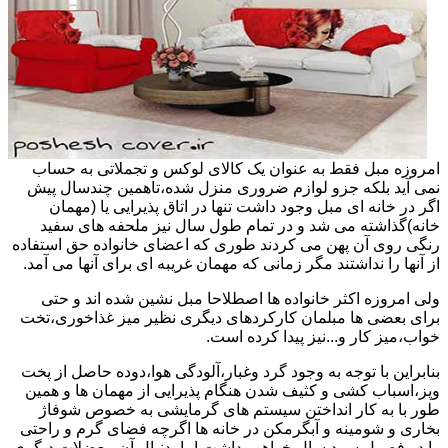
امروزه مبل فقط به عنوان یک کالای لوکس و تجملاتی به حساب
نمی آید بلکه جزو لوازم ضروری منزل شده،تاهمین چندسال پیش
اگر در خانه ای مبل وجود داشت تنها در اتاق پذیرایی یا (مهمان
خانه)گذاشته می شد و در تمام طول سال نیز ملحفه های سفید
رنگی روی آن پهن می کردند طوری که اعضای خانواده حق استفاده
از آنها را نداشتند مگر زمانی که مهمان غریبه ای برای آنها می آمد.
ولی امروزه اکثر خانواده ها اصطلاحا مبل نشین شده اند و حتی
برای بعضی ها مبلمان کارکردهای دیگری نظیر میز غذاخوری،تخت
خواب،میز کار و...نیز پیدا کرده است.
بنابراین با توجه به وجود گرد وغبار،آلودگی هوا،دوده حاصل از پخت
وپز،اسباب کشی و کثیف شدن هنگام پذیرایی از مهمان ها و همین
طور با به کار انداختن سیستم های گرمایشی به خصوص شوفاژ
بخاری و شومینه و آبگرمکن در خانه ها اگرچه فضای گرم و راحتی
را در فصول سرد سال خواهیم داشت اما بدنبال آن معضلات دیگری