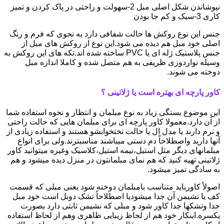
نپوشاندن شکل اصلی مبل 2-سهولت و راحتی در پاک کردن و تمیز
کاری 3-سبک و کم جا بودن
جنس این نوع روکش ها حالت شفافی دارد به نحوی که فرم و رنگ
اصلی خود مبل هم دیده می شود.این نوع از روکش های مبل از
جنس پلاستیک ژله ای یا PVC ساخته شده اند.تکه های این روکش به
وسیله نواردوزی ظریفی به هم متصل شده و کاملا اندازه مبل
دوخته می شوند.
کاور پارچه ای بهتره است یا ژلاتینی ؟
این موضوع بستگی زیاد به نوع مبلمان و انتظار و نحوه استفاده شما
از آن دارد.معمولا کاور پارچه ای برای مبلمان هایی که حالت راحتی
و نرم دارند یا مدل ال یا حالت تختخوابشو هستند و استفاده زیادی از
آنها دارید واصطلاحاً دم دستی میباشند مناسبترند.ولی برای انواع
مبلمانهای دیگر مثل استیل،نیمه استیل،کلاسیک وغیره میتوانید کاور
ژلاتینی تهیه کنید که هم نمای مبلمانتون در منزل دیده میشود و هم
به سادگی تمیز میشود.
اصولاً کاورباید متناسب بامبلمان دوخته شود یعنی مبلی که قسمت
کف یا نشیمن آن جدا میشودیا اصطلاحاً تشک دوبل است خود مبل
جدا وتشکها جدا کاور شود و مبلی که نشیمن ثابتی دارد بصورت
یکسره.اینکار خود هم از لحاظ زیبایی ظاهری وهم از لحاظ استفاده