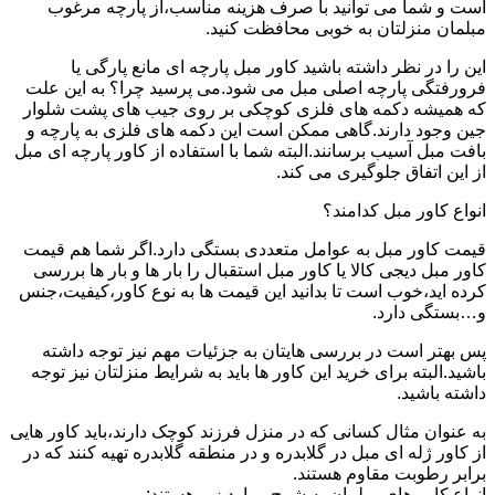
است و شما می توانید با صرف هزینه مناسب،از پارچه مرغوب
مبلمان منزلتان به خوبی محافظت کنید.
این را در نظر داشته باشید کاور مبل پارچه ای مانع پارگی یا
فرورفتگی پارچه اصلی مبل می شود.می پرسید چرا؟ به این علت
که همیشه دکمه های فلزی کوچکی بر روی جیب های پشت شلوار
جین وجود دارند.گاهی ممکن است این دکمه های فلزی به پارچه و
بافت مبل آسیب برسانند.البته شما با استفاده از کاور پارچه ای مبل
از این اتفاق جلوگیری می کند.
انواع کاور مبل کدامند؟
قیمت کاور مبل به عوامل متعددی بستگی دارد.اگر شما هم قیمت
کاور مبل دیجی کالا یا کاور مبل استقبال را بار ها و بار ها بررسی
کرده اید،خوب است تا بدانید این قیمت ها به نوع کاور،کیفیت،جنس
و…بستگی دارد.
پس بهتر است در بررسی هایتان به جزئیات مهم نیز توجه داشته
باشید.البته برای خرید این کاور ها باید به شرایط منزلتان نیز توجه
داشته باشید.
به عنوان مثال کسانی که در منزل فرزند کوچک دارند،باید کاور هایی
از کاور ژله ای مبل در گلابدره و در منطقه گلابدره تهیه کنند که در
برابر رطوبت مقاوم هستند.
انواع کاور های مبلمان به شرح موارد زیر هستند: