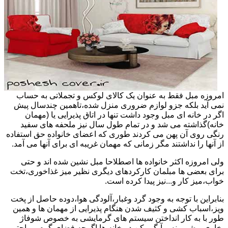
امروزه مبل فقط به عنوان یک کالای لوکس و تجملاتی به حساب
نمی آید بلکه جزو لوازم ضروری منزل شده،تاهمین چندسال پیش
اگر در خانه ای مبل وجود داشت تنها در اتاق پذیرایی یا (مهمان
خانه)گذاشته می شد و در تمام طول سال نیز ملحفه های سفید
رنگی روی آن پهن می کردند طوری که اعضای خانواده حق استفاده
از آنها را نداشتند مگر زمانی که مهمان غریبه ای برای آنها می آمد.
ولی امروزه اکثر خانواده ها اصطلاحا مبل نشین شده اند و حتی
برای بعضی ها مبلمان کارکردهای دیگری نظیر میز غذاخوری،تخت
خواب،میز کار و...نیز پیدا کرده است.
بنابراین با توجه به وجود گرد وغبار،آلودگی هوا،دوده حاصل از پخت
وپز،اسباب کشی و کثیف شدن هنگام پذیرایی از مهمان ها و همین
طور با به کار انداختن سیستم های گرمایشی به خصوص شوفاژ
بخاری و شومینه و آبگرمکن در خانه ها اگرچه فضای گرم و راحتی