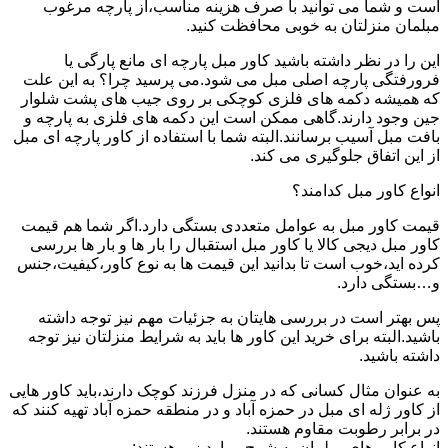
است و شما می توانید با صرف هزینه مناسب،از پارچه مرغوب
مبلمان منزلتان به خوبی محافظت کنید.
این را در نظر داشته باشید کاور مبل پارچه ای مانع پارگی یا
فرورفتگی پارچه اصلی مبل می شود.می پرسید چرا؟ به این علت
که همیشه دکمه های فلزی کوچکی بر روی جیب های پشت شلوار
جین وجود دارند.گاهی ممکن است این دکمه های فلزی به پارچه و
بافت مبل آسیب برسانند.البته شما با استفاده از کاور پارچه ای مبل
از این اتفاق جلوگیری می کند.
انواع کاور مبل کدامند؟
قیمت کاور مبل به عوامل متعددی بستگی دارد.اگر شما هم قیمت
کاور مبل دیجی کالا یا کاور مبل استقبال را بار ها و بار ها بررسی
کرده اید،خوب است تا بدانید این قیمت ها به نوع کاور،کیفیت،جنس
و…بستگی دارد.
پس بهتر است در بررسی هایتان به جزئیات مهم نیز توجه داشته
باشید.البته برای خرید این کاور ها باید به شرایط منزلتان نیز توجه
داشته باشید.
به عنوان مثال کسانی که در منزل فرزند کوچک دارند،باید کاور هایی
از کاور ژله ای مبل در حمزه آباد و در منطقه حمزه آباد تهیه کنند که
در برابر رطوبت مقاوم هستند.
انواع کاور های مبلمان به شرح موارد زیر هستند: