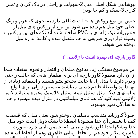
نپوشاندن شکل اصلی مبل 2-سهولت و راحتی در پاک کردن و تمیز
کاری 3-سبک و کم جا بودن
جنس این نوع روکش ها حالت شفافی دارد به نحوی که فرم و رنگ
اصلی خود مبل هم دیده می شود.این نوع از روکش های مبل از
جنس پلاستیک ژله ای یا PVC ساخته شده اند.تکه های این روکش به
وسیله نواردوزی ظریفی به هم متصل شده و کاملا اندازه مبل
دوخته می شوند.
کاور پارچه ای بهتره است یا ژلاتینی ؟
این موضوع بستگی زیاد به نوع مبلمان و انتظار و نحوه استفاده شما
از آن دارد.معمولا کاور پارچه ای برای مبلمان هایی که حالت راحتی
و نرم دارند یا مدل ال یا حالت تختخوابشو هستند و استفاده زیادی از
آنها دارید واصطلاحاً دم دستی میباشند مناسبترند.ولی برای انواع
مبلمانهای دیگر مثل استیل،نیمه استیل،کلاسیک وغیره میتوانید کاور
ژلاتینی تهیه کنید که هم نمای مبلمانتون در منزل دیده میشود و هم
به سادگی تمیز میشود.
اصولاً کاورباید متناسب بامبلمان دوخته شود یعنی مبلی که قسمت
کف یا نشیمن آن جدا میشودیا اصطلاحاً تشک دوبل است خود مبل
جدا وتشکها جدا کاور شود و مبلی که نشیمن ثابتی دارد بصورت
یکسره.اینکار خود هم از لحاظ زیبایی ظاهری وهم از لحاظ استفاده