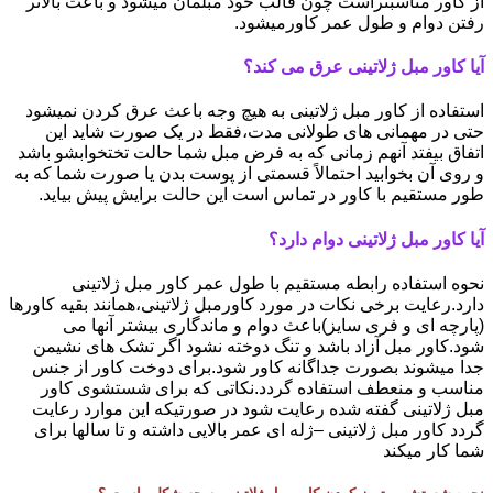
از کاور مناسبتراست چون قالب خود مبلمان میشود و باعث بالاتر
رفتن دوام و طول عمر کاورمیشود.
آیا کاور مبل ژلاتینی عرق می کند؟
استفاده از کاور مبل ژلاتینی به هیچ وجه باعث عرق کردن نمیشود
حتی در مهمانی های طولانی مدت،فقط در یک صورت شاید این
اتفاق بیفتد آنهم زمانی که به فرض مبل شما حالت تختخوابشو باشد
و روی آن بخوابید احتمالاً قسمتی از پوست بدن یا صورت شما که به
طور مستقیم با کاور در تماس است این حالت برایش پیش بیاید.
آیا کاور مبل ژلاتینی دوام دارد؟
نحوه استفاده رابطه مستقیم با طول عمر کاور مبل ژلاتینی
دارد.رعایت برخی نکات در مورد کاورمبل ژلاتینی،همانند بقیه کاورها
(پارچه ای و فری سایز)باعث دوام و ماندگاری بیشتر آنها می
شود.کاور مبل آزاد باشد و تنگ دوخته نشود اگر تشک های نشیمن
جدا میشوند بصورت جداگانه کاور شود.برای دوخت کاور از جنس
مناسب و منعطف استفاده گردد.نکاتی که برای شستشوی کاور
مبل ژلاتینی گفته شده رعایت شود در صورتیکه این موارد رعایت
گردد کاور مبل ژلاتینی –ژله ای عمر بالایی داشته و تا سالها برای
شما کار میکند