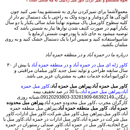
نحوه شستشو و تمیز کردن کاور مبل ژلاتینی به چه شکلی است ؟
معمولاًشما برای تمیزکردن نیازی به شستشو پیدا نمی کنید چون
آلودگی ها گردوغبار و دوده ولک به راحتی با یک دستمال نم دار از
کلیه سطوح کاورمبل پاک میشوند نهایتاً شاید سالی یکبار یا دو سال
یکبار آنهم در صورت کثیف شدن نوارها نیاز به شستن باشد که
توصیه میشود به جای تاید یا پودرجهت شستن ازمایع یا
شامپواستفاده کنید و سپس آنرا با یک دستمال خشک کنید و به روی
مبلمان بکشید.
درباره ما در حمزه آباد و در منطقه حمزه آباد
کاور ژله ای مبل در حمزه آباد و در منطقه حمزه آباد
با بیش از ٣٠
سال سابقه طراحی و تولید نسل جدید کاور مبلمان مراقبتی و
دکوراتیو،آماده خدمات دهی به مشتریان عزیز می باشد.
کاور مبل حمزه آباد
،
پیراهن مبل حمزه آباد
،
کاور مبل حمزه
آباد
،
پیراهن مبل حمزه آباد
،،با
30 در صد تخفیف بیمه
رایگان،66392149-33281909-09120293803،شبانه روزی
کارگران مجرب
،کاور مبل محدوده حمزه آباد،
پیراهن مبل محدوده
حمزه آباد
،
کاور مبل منطقه حمزه آباد
،پیراهن مبل منطقه حمزه
آباد،کاور مبل،پیراهن مبل،کاور مبل شرکت،کاور مبل ادارات،کاور
مبل شرکت در حمزه آباد،کاور مبل ادارات در حمزه آباد،کاور مبل با
نرخ اتحادیه،کاور مبل در حمزه آباد،کاور صندلی رستوران در حمزه