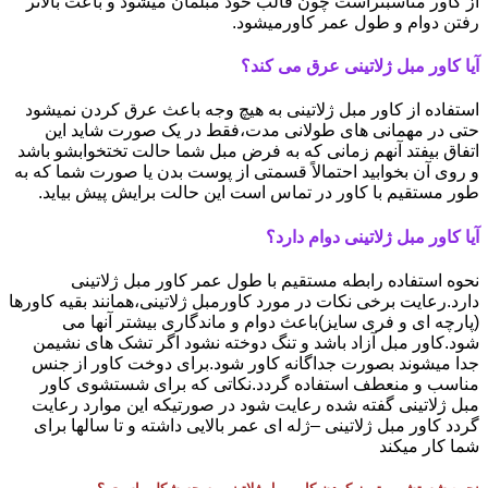
از کاور مناسبتراست چون قالب خود مبلمان میشود و باعث بالاتر
رفتن دوام و طول عمر کاورمیشود.
آیا کاور مبل ژلاتینی عرق می کند؟
استفاده از کاور مبل ژلاتینی به هیچ وجه باعث عرق کردن نمیشود
حتی در مهمانی های طولانی مدت،فقط در یک صورت شاید این
اتفاق بیفتد آنهم زمانی که به فرض مبل شما حالت تختخوابشو باشد
و روی آن بخوابید احتمالاً قسمتی از پوست بدن یا صورت شما که به
طور مستقیم با کاور در تماس است این حالت برایش پیش بیاید.
آیا کاور مبل ژلاتینی دوام دارد؟
نحوه استفاده رابطه مستقیم با طول عمر کاور مبل ژلاتینی
دارد.رعایت برخی نکات در مورد کاورمبل ژلاتینی،همانند بقیه کاورها
(پارچه ای و فری سایز)باعث دوام و ماندگاری بیشتر آنها می
شود.کاور مبل آزاد باشد و تنگ دوخته نشود اگر تشک های نشیمن
جدا میشوند بصورت جداگانه کاور شود.برای دوخت کاور از جنس
مناسب و منعطف استفاده گردد.نکاتی که برای شستشوی کاور
مبل ژلاتینی گفته شده رعایت شود در صورتیکه این موارد رعایت
گردد کاور مبل ژلاتینی –ژله ای عمر بالایی داشته و تا سالها برای
شما کار میکند