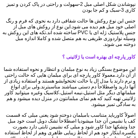
نپوشاندن شکل اصلی مبل 2-سهولت و راحتی در پاک کردن و تمیز
کاری 3-سبک و کم جا بودن
جنس این نوع روکش ها حالت شفافی دارد به نحوی که فرم و رنگ
اصلی خود مبل هم دیده می شود.این نوع از روکش های مبل از
جنس پلاستیک ژله ای یا PVC ساخته شده اند.تکه های این روکش به
وسیله نواردوزی ظریفی به هم متصل شده و کاملا اندازه مبل
دوخته می شوند.
کاور پارچه ای بهتره است یا ژلاتینی ؟
این موضوع بستگی زیاد به نوع مبلمان و انتظار و نحوه استفاده شما
از آن دارد.معمولا کاور پارچه ای برای مبلمان هایی که حالت راحتی
و نرم دارند یا مدل ال یا حالت تختخوابشو هستند و استفاده زیادی از
آنها دارید واصطلاحاً دم دستی میباشند مناسبترند.ولی برای انواع
مبلمانهای دیگر مثل استیل،نیمه استیل،کلاسیک وغیره میتوانید کاور
ژلاتینی تهیه کنید که هم نمای مبلمانتون در منزل دیده میشود و هم
به سادگی تمیز میشود.
اصولاً کاورباید متناسب بامبلمان دوخته شود یعنی مبلی که قسمت
کف یا نشیمن آن جدا میشودیا اصطلاحاً تشک دوبل است خود مبل
جدا وتشکها جدا کاور شود و مبلی که نشیمن ثابتی دارد بصورت
یکسره.اینکار خود هم از لحاظ زیبایی ظاهری وهم از لحاظ استفاده