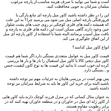
است و شما می توانید با صرف هزینه مناسب،از پارچه مرغوب
مبلمان منزلتان به خوبی محافظت کنید.
این را در نظر داشته باشید کاور مبل پارچه ای مانع پارگی یا
فرورفتگی پارچه اصلی مبل می شود.می پرسید چرا؟ به این علت
که همیشه دکمه های فلزی کوچکی بر روی جیب های پشت شلوار
جین وجود دارند.گاهی ممکن است این دکمه های فلزی به پارچه و
بافت مبل آسیب برسانند.البته شما با استفاده از کاور پارچه ای مبل
از این اتفاق جلوگیری می کند.
انواع کاور مبل کدامند؟
قیمت کاور مبل به عوامل متعددی بستگی دارد.اگر شما هم قیمت
کاور مبل دیجی کالا یا کاور مبل استقبال را بار ها و بار ها بررسی
کرده اید،خوب است تا بدانید این قیمت ها به نوع کاور،کیفیت،جنس
و…بستگی دارد.
پس بهتر است در بررسی هایتان به جزئیات مهم نیز توجه داشته
باشید.البته برای خرید این کاور ها باید به شرایط منزلتان نیز توجه
داشته باشید.
به عنوان مثال کسانی که در منزل فرزند کوچک دارند،باید کاور هایی
از کاور ژله ای مبل در خاوران و در منطقه خاوران تهیه کنند که در
برابر رطوبت مقاوم هستند.
انواع کاور های مبلمان به شرح موارد زیر هستند: