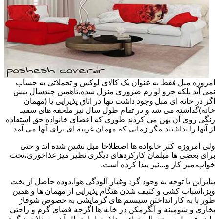
امروزه مبل فقط به عنوان یک کالای لوکس و تجملاتی به حساب
نمی آید بلکه جزو لوازم ضروری منزل شده،تاهمین چندسال پیش
اگر در خانه ای مبل وجود داشت تنها در اتاق پذیرایی یا (مهمان
خانه)گذاشته می شد و در تمام طول سال نیز ملحفه های سفید
رنگی روی آن پهن می کردند طوری که اعضای خانواده حق استفاده
از آنها را نداشتند مگر زمانی که مهمان غریبه ای برای آنها می آمد.
ولی امروزه اکثر خانواده ها اصطلاحا مبل نشین شده اند و حتی
برای بعضی ها مبلمان کارکردهای دیگری نظیر میز غذاخوری،تخت
خواب،میز کار و...نیز پیدا کرده است.
بنابراین با توجه به وجود گرد وغبار،آلودگی هوا،دوده حاصل از پخت
وپز،اسباب کشی و کثیف شدن هنگام پذیرایی از مهمان ها و همین
طور با به کار انداختن سیستم های گرمایشی به خصوص شوفاژ
بخاری و شومینه و آبگرمکن در خانه ها اگرچه فضای گرم و راحتی
را در فصول سرد سال خواهیم داشت اما بدنبال آن معضلات دیگری