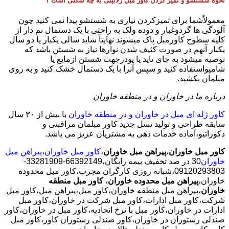
نحوه شستشو و تمیز کردن کاور مبل ژلاتینی به چه شکلی است ؟
معمولاًشما برای تمیزکردن نیازی به شستشو پیدا نمی کنید چون
آلودگی ها گردوغبار و دوده ولک به راحتی با یک دستمال نم دار از
کلیه سطوح کاورمبل پاک میشوند نهایتاً شاید سالی یکبار یا دو سال
یکبار آنهم در صورت کثیف شدن نوارها نیاز به شستن باشد که
توصیه میشود به جای تاید یا پودرجهت شستن ازمایع یا
شامپواستفاده کنید و سپس آنرا با یک دستمال خشک کنید و به روی
مبلمان بکشید.
درباره ما در خاوران و در منطقه خاوران
کاور ژله ای مبل در خاوران و در منطقه خاوران
با بیش از ٣٠ سال
سابقه طراحی و تولید نسل جدید کاور مبلمان مراقبتی و
دکوراتیو،آماده خدمات دهی به مشتریان عزیز می باشد.
کاور مبل خاوران
،
پیراهن مبل خاوران
،
کاور مبل خاوران
،
پیراهن مبل
خاوران
30 در صد تخفیف بیمه رایگان،66392149-33281909-
09120293803،شبانه روزی کارگران مجرب،کاور مبل محدوده
خاوران،
پیراهن مبل محدوده خاوران
،
کاور مبل منطقه
خاوران
،پیراهن مبل منطقه خاوران،کاور مبل،پیراهن مبل،کاور مبل
شرکت،کاور مبل ادارات،کاور مبل شرکت در خاوران،کاور مبل
ادارات در خاوران،کاور مبل با نرخ اتحادیه،کاور مبل در خاوران،کاور
صندلی رستوران در خاوران،کاور صندلی رستوران کاور،کاور مبل