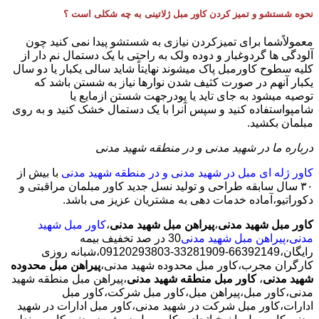
نحوه شستشو و تمیز کردن کاور مبل ژلاتینی به چه شکلی است ؟
معمولاًشما برای تمیزکردن نیازی به شستشو پیدا نمی کنید چون
آلودگی ها گردوغبار و دوده ولک به راحتی با یک دستمال نم دار از
کلیه سطوح کاورمبل پاک میشوند نهایتاً شاید سالی یکبار یا دو سال
یکبار آنهم در صورت کثیف شدن نوارها نیاز به شستن باشد که
توصیه میشود به جای تاید یا پودرجهت شستن ازمایع یا
شامپواستفاده کنید و سپس آنرا با یک دستمال خشک کنید و به روی
مبلمان بکشید.
درباره ما در شهید مدنی و در منطقه شهید مدنی
کاور ژله ای مبل در شهید مدنی و در منطقه شهید مدنی
با بیش از
٣٠ سال سابقه طراحی و تولید نسل جدید کاور مبلمان مراقبتی و
دکوراتیو،آماده خدمات دهی به مشتریان عزیز می باشد.
کاور مبل شهید مدنی
،
پیراهن مبل شهید مدنی
،
کاور مبل شهید
مدنی
،
پیراهن مبل شهید مدنی
30 در صد تخفیف بیمه
رایگان،66392149-33281909-09120293803،شبانه روزی
کارگران مجرب،کاور مبل محدوده شهید مدنی،
پیراهن مبل محدوده
شهید مدنی
،
کاور مبل منطقه شهید مدنی
،پیراهن مبل منطقه شهید
مدنی،کاور مبل،پیراهن مبل،کاور مبل شرکت،کاور مبل
ادارات،کاور مبل شرکت در شهید مدنی،کاور مبل ادارات در شهید