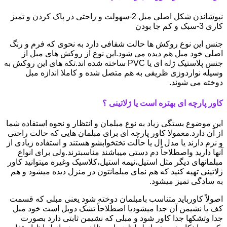
نپوشاندن شکل اصلی مبل 2-سهولت و راحتی در پاک کردن و تمیز
کاری 3-سبک و کم جا بودن
جنس این نوع روکش ها حالت شفافی دارد به نحوی که فرم و رنگ
اصلی خود مبل هم دیده می شود.این نوع از روکش های مبل از
جنس پلاستیک ژله ای یا PVC ساخته شده اند.تکه های این روکش به
وسیله نواردوزی ظریفی به هم متصل شده و کاملا اندازه مبل
دوخته می شوند.
کاور پارچه ای بهتره است یا ژلاتینی ؟
این موضوع بستگی زیاد به نوع مبلمان و انتظار و نحوه استفاده شما
از آن دارد.معمولا کاور پارچه ای برای مبلمان هایی که حالت راحتی
و نرم دارند یا مدل ال یا حالت تختخوابشو هستند و استفاده زیادی از
آنها دارید واصطلاحاً دم دستی میباشند مناسبترند.ولی برای انواع
مبلمانهای دیگر مثل استیل،نیمه استیل،کلاسیک وغیره میتوانید کاور
ژلاتینی تهیه کنید که هم نمای مبلمانتون در منزل دیده میشود و هم
به سادگی تمیز میشود.
اصولاً کاورباید متناسب بامبلمان دوخته شود یعنی مبلی که قسمت
کف یا نشیمن آن جدا میشودیا اصطلاحاً تشک دوبل است خود مبل
جدا وتشکها جدا کاور شود و مبلی که نشیمن ثابتی دارد بصورت