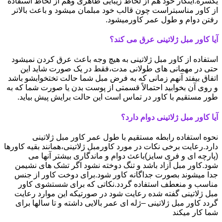
یکسره.اینکار خود هم از لحاظ زیبایی ظاهری وهم از لحاظ استفاده
از کاور مناسبتراست چون قالب خود مبلمان میشود و باعث بالاتر
رفتن دوام و طول عمر کاورمیشود.
آیا کاور مبل ژلاتینی عرق می کند؟
استفاده از کاور مبل ژلاتینی به هیچ وجه باعث عرق کردن نمیشود
حتی در مهمانی های طولانی مدت،فقط در یک صورت شاید این
اتفاق بیفتد آنهم زمانی که به فرض مبل شما حالت تختخوابشو باشد
و روی آن بخوابید احتمالاً قسمتی از پوست بدن یا صورت شما که به
طور مستقیم با کاور در تماس است این حالت برایش پیش بیاید.
آیا کاور مبل ژلاتینی دوام دارد؟
نحوه استفاده رابطه مستقیم با طول عمر کاور مبل ژلاتینی
دارد.رعایت برخی نکات در مورد کاورمبل ژلاتینی،همانند بقیه کاورها
(پارچه ای و فری سایز)باعث دوام و ماندگاری بیشتر آنها می
شود.کاور مبل آزاد باشد و تنگ دوخته نشود اگر تشک های نشیمن
جدا میشوند بصورت جداگانه کاور شود.برای دوخت کاور از جنس
مناسب و منعطف استفاده گردد.نکاتی که برای شستشوی کاور
مبل ژلاتینی گفته شده رعایت شود در صورتیکه این موارد رعایت
گردد کاور مبل ژلاتینی –ژله ای عمر بالایی داشته و تا سالها برای
شما کار میکند