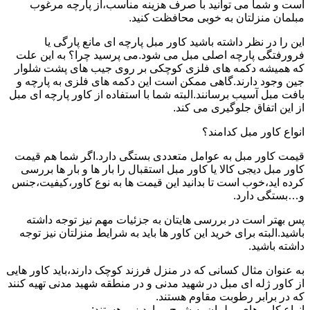
است و شما می توانید با صرف هزینه مناسب،از پارچه مرغوب
مبلمان منزلتان به خوبی محافظت کنید.
این را در نظر داشته باشید کاور مبل پارچه ای مانع پارگی یا
فرورفتگی پارچه اصلی مبل می شود.می پرسید چرا؟ به این علت
که همیشه دکمه های فلزی کوچکی بر روی جیب های پشت شلوار
جین وجود دارند.گاهی ممکن است این دکمه های فلزی به پارچه و
بافت مبل آسیب برسانند.البته شما با استفاده از کاور پارچه ای مبل
از این اتفاق جلوگیری می کند.
انواع کاور مبل کدامند؟
قیمت کاور مبل به عوامل متعددی بستگی دارد.اگر شما هم قیمت
کاور مبل دیجی کالا یا کاور مبل استقبال را بار ها و بار ها بررسی
کرده اید،خوب است تا بدانید این قیمت ها به نوع کاور،کیفیت،جنس
و…بستگی دارد.
پس بهتر است در بررسی هایتان به جزئیات مهم نیز توجه داشته
باشید.البته برای خرید این کاور ها باید به شرایط منزلتان نیز توجه
داشته باشید.
به عنوان مثال کسانی که در منزل فرزند کوچک دارند،باید کاور هایی
از کاور ژله ای مبل در شهید مدنی و در منطقه شهید مدنی تهیه کنند
که در برابر رطوبت مقاوم هستند.
انواع کاور های مبلمان به شرح موارد زیر هستند: