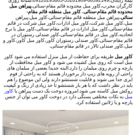
بیمه رایگان،66392149-33281909-09120293803،شبانه روزی
کارگران مجرب،کاور مبل محدوده قائم مقام-سنائی،
پیراهن مبل
محدوده قائم مقام-سنائی
،
کاور مبل منطقه قائم مقام-
سنائی
،پیراهن مبل منطقه قائم مقام-سنائی،کاور مبل،پیراهن
مبل،کاور مبل شرکت،کاور مبل ادارات،کاور مبل شرکت در قائم
مقام-سنائی،کاور مبل ادارات در قائم مقام-سنائی،کاور مبل با نرخ
اتحادیه،کاور مبل در قائم مقام-سنائی،کاور صندلی رستوران در
قائم مقام-سنائی،کاور صندلی رستوران کاور،کاور مبل کاور،کاور و
مبل،کاور صندلی تالار در قائم مقام-سنائی،
کاور مبل
طریقه برای حفاظت از مبل منزل استفاده می شود کاور
مبل است که روی مبل کشیده می شود و کاور مبل محافظت از
پارچه و چرم روی مبلمان را دارد.البته جدیدا بعضی از مبلمان های
راحتی از رویه های زیپ دار برخوردار هستند که به راحتی از فوم
ابری جدا می شوند و قابلیت شستشو دارند ولی این موضوع را هم
باید در نظر داشت که با هر بار شستشو تا حد زیادی از رنگ و کیفیت
روکش مبل کاسته می شود.امروزه دوخت یک دست پیراهن یا
کاور
مبل
به نکات مختلفی بستگی دارد در دوخت کاور می توان از جنس
پارچه و یا ژلاتین استفاده کرد.