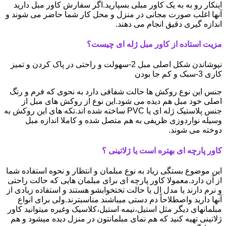
اینکار رو به به یک کاور مبلی بسپارید.اگر سفارش کاور مبل دارید
آنها اغلب صورت مجانی در منزل و محل کار شما حاضر می شوند و
اندازه گیری دقیق انجام می دهند.
مزیت استاده از کاور مبل ژله ای چیست؟
نپوشاندن شکل اصلی مبل 2-سهولت و راحتی در پاک کردن و تمیز
کاری 3-سبک و کم جا بودن
جنس این نوع روکش ها حالت شفافی دارد به نحوی که فرم و رنگ
اصلی خود مبل هم دیده می شود.این نوع از روکش های مبل از
جنس پلاستیک ژله ای یا PVC ساخته شده اند.تکه های این روکش به
وسیله نواردوزی ظریفی به هم متصل شده و کاملا اندازه مبل
دوخته می شوند.
کاور پارچه ای بهتره است یا ژلاتینی ؟
این موضوع بستگی زیاد به نوع مبلمان و انتظار و نحوه استفاده شما
از آن دارد.معمولا کاور پارچه ای برای مبلمان هایی که حالت راحتی
و نرم دارند یا مدل ال یا حالت تختخوابشو هستند و استفاده زیادی از
آنها دارید واصطلاحاً دم دستی میباشند مناسبترند.ولی برای انواع
مبلمانهای دیگر مثل استیل،نیمه استیل،کلاسیک وغیره میتوانید کاور
ژلاتینی تهیه کنید که هم نمای مبلمانتون در منزل دیده میشود و هم