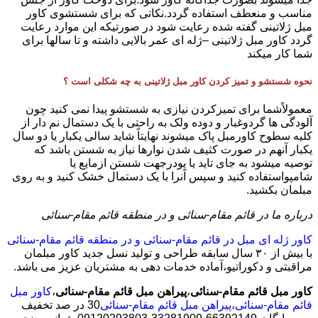
مناسب و منعطف استفاده گردد.نکاتی که برای شستشوی کاور
مبل ژلاتینی گفته شده رعایت شود در صورتیکه این موارد رعایت
گردد کاور مبل ژلاتینی –ژله ای عمر بالایی داشته و تا سالها برای
شما کار میکند
نحوه شستشو و تمیز کردن کاور مبل ژلاتینی به چه شکلی است ؟
معمولاًشما برای تمیزکردن نیازی به شستشو پیدا نمی کنید چون
آلودگی ها گردوغبار و دوده ولک به راحتی با یک دستمال نم دار از
کلیه سطوح کاورمبل پاک میشوند نهایتاً شاید سالی یکبار یا دو سال
یکبار آنهم در صورت کثیف شدن نوارها نیاز به شستن باشد که
توصیه میشود به جای تاید یا پودرجهت شستن ازمایع یا
شامپواستفاده کنید و سپس آنرا با یک دستمال خشک کنید و به روی
مبلمان بکشید.
درباره ما در قائم مقام-سنائی و در منطقه قائم مقام-سنائی
کاور ژله ای مبل در قائم مقام-سنائی و در منطقه قائم مقام-سنائی
با بیش از ٣٠ سال سابقه طراحی و تولید نسل جدید کاور مبلمان
مراقبتی و دکوراتیو،آماده خدمات دهی به مشتریان عزیز می باشد.
کاور مبل قائم مقام-سنائی
،
پیراهن مبل قائم مقام-سنائی
،
کاور مبل
قائم مقام-سنائی
،
پیراهن مبل قائم مقام-سنائی
30 در صد تخفیف