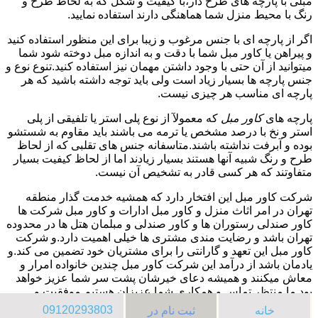
مبلی با پارچه های طرح دار،با کیفیت و شکل که به لحاظ طرح و
رنگ با محیط منزل شما هماهنگی دارند استفاده نمایید.
اگر از پارچه ای با جنس مرغوب و زیبا برای این منظور استفاده کنید
و پیراهن یا کاور مبل شما با دقت و به اندازه مبل دوخته شود شما
میتوانید از آن حتی با وجود داشتن مهمان نیز استفاده کنید.تنوع نوع و
جنس پارچه ها بسیار زیاد است ولی باید توجه داشته باشید که هر
پارچه ای مناسب هر چیزی نیست.
پارچه های
کاور مبل
که معمولآ از نوع پلی استر یا تلفیقی از پلی
استر و نخ با درصد مشخص یا ترمه می باشند باید مقاوم به شستشو
بوده و آبرفت نداشته باشند.متاسفانه جنس های تقلبی که از لحاظ
طرح و رنگ شبیه آنها هستند بسیار زیادند اما از لحاظ کیفیت بسیار
متفاوتند که هر کسی قادر به تشخیص آن نیست.
شرکت کاور مبل این افتخار دارد که همشیه خدمت گذار منطقه
تهران در امر اثاث منزل و کاور مبل ادارات و کاور مبل شرکت ها
کاور صندلی رستوران ها و کاور صندلی و مبلمان هتل ها در محدوده
تهران باشد و رضایت مندی مشتری ها خیلی اهمیت دارد.و شرکت
کاور مبل این تعهد و گارانتی را برای مشتریان خود تضمین می کند.و
یادمان باشد از درآمد این شرکت کاور مبل چندین خانواده امرار و
معاش میکنند و همیشه دعای خیرشان پشت سر شما عزیز خواهد
بود.ما منتظر تماس و همکاری شما عزیزان هستیم.موفقیت و
پیروزی شما آرزوی کاور مبل میباشد.به امید دیدار.
09120293803
خانه
ثبت نام در