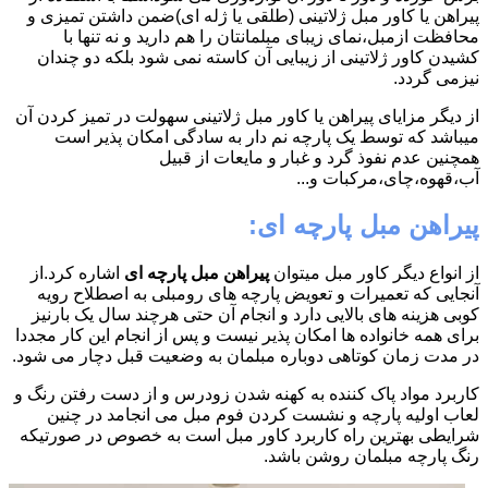
پیراهن یا کاور مبل ژلاتینی (طلقی یا ژله ای)ضمن داشتن تمیزی و
محافظت ازمبل،نمای زیبای مبلمانتان را هم دارید و نه تنها با
کشیدن کاور ژلاتینی از زیبایی آن کاسته نمی شود بلکه دو چندان
نیزمی گردد.
از دیگر مزایای پیراهن یا کاور مبل ژلاتینی سهولت در تمیز کردن آن
میباشد که توسط یک پارچه نم دار به سادگی امکان پذیر است
همچنین عدم نفوذ گرد و غبار و مایعات از قبیل
آب،قهوه،چای،مرکبات و...
پیراهن مبل پارچه ای:
از انواع دیگر کاور مبل میتوان
پیراهن مبل پارچه ای
اشاره کرد.از
آنجایی که تعمیرات و تعویض پارچه های رومبلی به اصطلاح رویه
کوبی هزینه های بالایی دارد و انجام آن حتی هرچند سال یک بارنیز
برای همه خانواده ها امکان پذیر نیست و پس از انجام این کار مجددا
در مدت زمان کوتاهی دوباره مبلمان به وضعیت قبل دچار می شود.
کاربرد مواد پاک کننده به کهنه شدن زودرس و از دست رفتن رنگ و
لعاب اولیه پارچه و نشست کردن فوم مبل می انجامد در چنین
شرایطی بهترین راه کاربرد کاور مبل است به خصوص در صورتیکه
رنگ پارچه مبلمان روشن باشد.