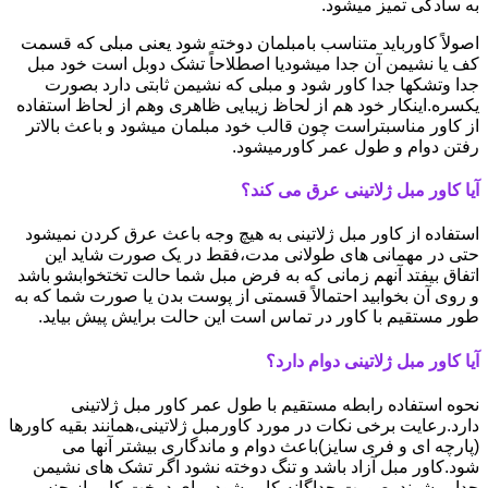
به سادگی تمیز میشود.
اصولاً کاورباید متناسب بامبلمان دوخته شود یعنی مبلی که قسمت
کف یا نشیمن آن جدا میشودیا اصطلاحاً تشک دوبل است خود مبل
جدا وتشکها جدا کاور شود و مبلی که نشیمن ثابتی دارد بصورت
یکسره.اینکار خود هم از لحاظ زیبایی ظاهری وهم از لحاظ استفاده
از کاور مناسبتراست چون قالب خود مبلمان میشود و باعث بالاتر
رفتن دوام و طول عمر کاورمیشود.
آیا کاور مبل ژلاتینی عرق می کند؟
استفاده از کاور مبل ژلاتینی به هیچ وجه باعث عرق کردن نمیشود
حتی در مهمانی های طولانی مدت،فقط در یک صورت شاید این
اتفاق بیفتد آنهم زمانی که به فرض مبل شما حالت تختخوابشو باشد
و روی آن بخوابید احتمالاً قسمتی از پوست بدن یا صورت شما که به
طور مستقیم با کاور در تماس است این حالت برایش پیش بیاید.
آیا کاور مبل ژلاتینی دوام دارد؟
نحوه استفاده رابطه مستقیم با طول عمر کاور مبل ژلاتینی
دارد.رعایت برخی نکات در مورد کاورمبل ژلاتینی،همانند بقیه کاورها
(پارچه ای و فری سایز)باعث دوام و ماندگاری بیشتر آنها می
شود.کاور مبل آزاد باشد و تنگ دوخته نشود اگر تشک های نشیمن
جدا میشوند بصورت جداگانه کاور شود.برای دوخت کاور از جنس