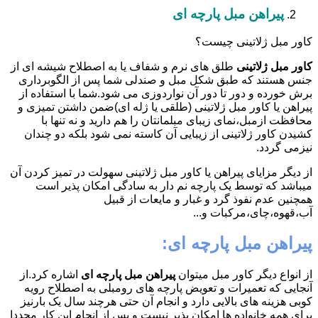
پیراهن مبل پارچه ای
کاور مبل ژلاتینی چیست؟
کاور مبل ژلاتینی
طلق های نرم و شفاف یا به اصطلاح شیشه ای از
جنس هستند که طبق شکل مبل و صندلی شما پس از الگوبرداری
برش خورده و دور تا دور آن نواردوزی می شود.شما با استفاده از
پیراهن یا کاور مبل ژلاتینی (طلقی یا ژله ای)ضمن داشتن تمیزی و
محافظت ازمبل،نمای زیبای مبلمانتان را هم دارید و نه تنها با
کشیدن کاور ژلاتینی از زیبایی آن کاسته نمی شود بلکه دو چندان
نیزمی گردد.
از دیگر مزایای پیراهن یا کاور مبل ژلاتینی سهولت در تمیز کردن آن
میباشد که توسط یک پارچه نم دار به سادگی امکان پذیر است
همچنین عدم نفوذ گرد و غبار و مایعات از قبیل
آب،قهوه،چای،مرکبات و...
پیراهن مبل پارچه ای:
از انواع دیگر کاور مبل میتوان
پیراهن مبل پارچه ای
اشاره کرد.از
آنجایی که تعمیرات و تعویض پارچه های رومبلی به اصطلاح رویه
کوبی هزینه های بالایی دارد و انجام آن حتی هرچند سال یک بارنیز
برای همه خانواده ها امکان پذیر نیست و پس از انجام این کار مجددا