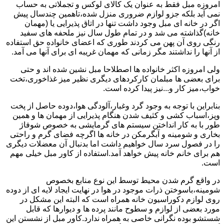
امروزه مبل فقط به عنوان یک کالای لوکس و تجملاتی به حساب
نمی آید بلکه جزو لوازم ضروری منزل شده،تاهمین چندسال پیش
اگر در خانه ای مبل وجود داشت تنها در اتاق پذیرایی یا (مهمان
خانه)گذاشته می شد و در تمام طول سال نیز ملحفه های سفید
رنگی روی آن پهن می کردند طوری که اعضای خانواده حق استفاده
از آنها را نداشتند مگر زمانی که مهمان غریبه ای برای آنها می آمد.
ولی امروزه اکثر خانواده ها اصطلاحا مبل نشین شده اند و حتی
برای بعضی ها مبلمان کارکردهای دیگری نظیر میز غذاخوری،تخت
خواب،میز کار و...نیز پیدا کرده است.
بنابراین با توجه به وجود گرد وغبار،آلودگی هوا،دوده حاصل از پخت
وپز،اسباب کشی و کثیف شدن هنگام پذیرایی از مهمان ها و همین
طور با به کار انداختن سیستم های گرمایشی به خصوص شوفاژ
بخاری و شومینه و آبگرمکن در خانه ها اگرچه فضای گرم و راحتی
را در فصول سرد سال خواهیم داشت اما بدنبال آن معضلات دیگری
هم برای خانم خانه پیش خواهد آمد.استفاده از کاور مبل خیلی مهم
است.
در واقع گرم شدن محیط توسط این نوع منابع بخصوص
شومینه،باسوختن ذرات موجود در هوا در نهایت ایجاد لایه ای از دوده
روی لوازم دکوراسیون خانه همراه است که البته این مشکل در
مورد بعضی از لوازم و سطوح مانند پرده ها و دیوارها که قابل
شستشو بوده نگرانی خاصی به همراه ندارد.کاور مبل از نشستن این