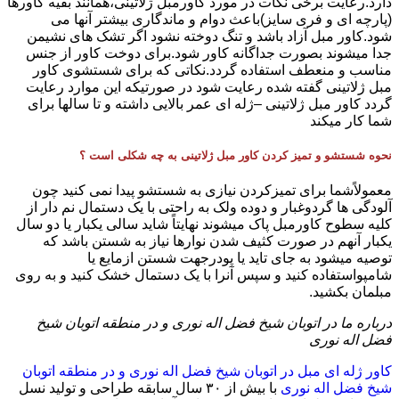
دارد.رعایت برخی نکات در مورد کاورمبل ژلاتینی،همانند بقیه کاورها
(پارچه ای و فری سایز)باعث دوام و ماندگاری بیشتر آنها می
شود.کاور مبل آزاد باشد و تنگ دوخته نشود اگر تشک های نشیمن
جدا میشوند بصورت جداگانه کاور شود.برای دوخت کاور از جنس
مناسب و منعطف استفاده گردد.نکاتی که برای شستشوی کاور
مبل ژلاتینی گفته شده رعایت شود در صورتیکه این موارد رعایت
گردد کاور مبل ژلاتینی –ژله ای عمر بالایی داشته و تا سالها برای
شما کار میکند
نحوه شستشو و تمیز کردن کاور مبل ژلاتینی به چه شکلی است ؟
معمولاًشما برای تمیزکردن نیازی به شستشو پیدا نمی کنید چون
آلودگی ها گردوغبار و دوده ولک به راحتی با یک دستمال نم دار از
کلیه سطوح کاورمبل پاک میشوند نهایتاً شاید سالی یکبار یا دو سال
یکبار آنهم در صورت کثیف شدن نوارها نیاز به شستن باشد که
توصیه میشود به جای تاید یا پودرجهت شستن ازمایع یا
شامپواستفاده کنید و سپس آنرا با یک دستمال خشک کنید و به روی
مبلمان بکشید.
درباره ما در اتوبان شیخ فضل اله نوری و در منطقه اتوبان شیخ
فضل اله نوری
کاور ژله ای مبل در اتوبان شیخ فضل اله نوری و در منطقه اتوبان
شیخ فضل اله نوری
با بیش از ٣٠ سال سابقه طراحی و تولید نسل