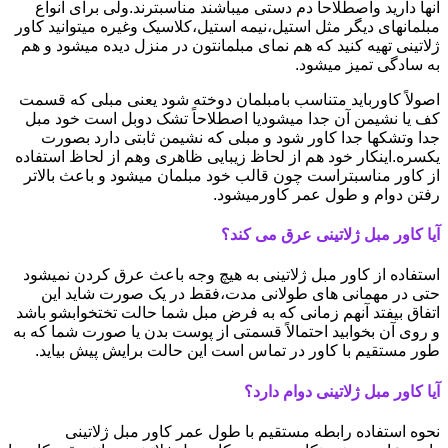
آنها دارید واصطلاحاً دم دستی میباشند مناسبترند.ولی برای انواع
مبلمانهای دیگر مثل استیل،نیمه استیل،کلاسیک وغیره میتوانید کاور
ژلاتینی تهیه کنید که هم نمای مبلمانتون در منزل دیده میشود و هم
به سادگی تمیز میشود.
اصولاً کاورباید متناسب بامبلمان دوخته شود یعنی مبلی که قسمت
کف یا نشیمن آن جدا میشودیا اصطلاحاً تشک دوبل است خود مبل
جدا وتشکها جدا کاور شود و مبلی که نشیمن ثابتی دارد بصورت
یکسره.اینکار خود هم از لحاظ زیبایی ظاهری وهم از لحاظ استفاده
از کاور مناسبتراست چون قالب خود مبلمان میشود و باعث بالاتر
رفتن دوام و طول عمر کاورمیشود.
آیا کاور مبل ژلاتینی عرق می کند؟
استفاده از کاور مبل ژلاتینی به هیچ وجه باعث عرق کردن نمیشود
حتی در مهمانی های طولانی مدت،فقط در یک صورت شاید این
اتفاق بیفتد آنهم زمانی که به فرض مبل شما حالت تختخوابشو باشد
و روی آن بخوابید احتمالاً قسمتی از پوست بدن یا صورت شما که به
طور مستقیم با کاور در تماس است این حالت برایش پیش بیاید.
آیا کاور مبل ژلاتینی دوام دارد؟
نحوه استفاده رابطه مستقیم با طول عمر کاور مبل ژلاتینی