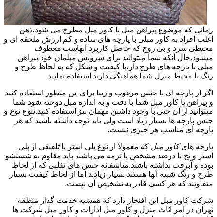
زمانی که موضوع
پیراهن مبل
یا
کاور مبل
مطرح می شود،ذهن
اغلب افراد به کاور مبلی با پارچه های ساده و کم ارزش ملحفه ای و
محیطی سرد و بی روح که حاصل کاربرد آنهاست معطوف
میشود.حال آنکه شما میتوانید برای سرویس مبلمان خود پیراهن
مبلی با پارچه های طرح دار،با کیفیت و شکل که به لحاظ طرح و
رنگ با محیط منزل شما هماهنگی دارند استفاده نمایید.
اگر از پارچه ای با جنس مرغوب و زیبا برای این منظور استفاده کنید
و پیراهن یا کاور مبل شما با دقت و به اندازه مبل دوخته شود شما
میتوانید از آن حتی با وجود داشتن مهمان نیز استفاده کنید.تنوع نوع و
جنس پارچه ها بسیار زیاد است ولی باید توجه داشته باشید که هر
پارچه ای مناسب هر چیزی نیست.
پارچه های
کاور مبل
که معمولآ از نوع پلی استر یا تلفیقی از پلی
استر و نخ با درصد مشخص یا ترمه می باشند باید مقاوم به شستشو
بوده و آبرفت نداشته باشند.متاسفانه جنس های تقلبی که از لحاظ
طرح و رنگ شبیه آنها هستند بسیار زیادند اما از لحاظ کیفیت بسیار
متفاوتند که هر کسی قادر به تشخیص آن نیست.
شرکت کاور مبل این افتخار دارد که همشیه خدمت گذار منطقه
تهران در امر اثاث منزل و کاور مبل ادارات و کاور مبل شرکت ها