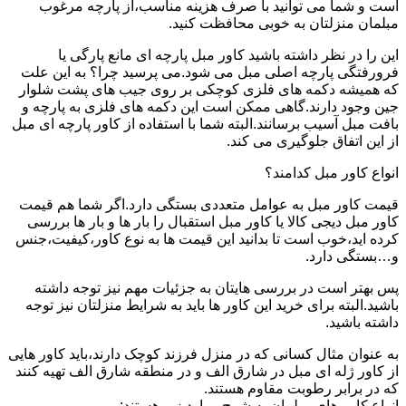
است و شما می توانید با صرف هزینه مناسب،از پارچه مرغوب
مبلمان منزلتان به خوبی محافظت کنید.
این را در نظر داشته باشید کاور مبل پارچه ای مانع پارگی یا
فرورفتگی پارچه اصلی مبل می شود.می پرسید چرا؟ به این علت
که همیشه دکمه های فلزی کوچکی بر روی جیب های پشت شلوار
جین وجود دارند.گاهی ممکن است این دکمه های فلزی به پارچه و
بافت مبل آسیب برسانند.البته شما با استفاده از کاور پارچه ای مبل
از این اتفاق جلوگیری می کند.
انواع کاور مبل کدامند؟
قیمت کاور مبل به عوامل متعددی بستگی دارد.اگر شما هم قیمت
کاور مبل دیجی کالا یا کاور مبل استقبال را بار ها و بار ها بررسی
کرده اید،خوب است تا بدانید این قیمت ها به نوع کاور،کیفیت،جنس
و…بستگی دارد.
پس بهتر است در بررسی هایتان به جزئیات مهم نیز توجه داشته
باشید.البته برای خرید این کاور ها باید به شرایط منزلتان نیز توجه
داشته باشید.
به عنوان مثال کسانی که در منزل فرزند کوچک دارند،باید کاور هایی
از کاور ژله ای مبل در شارق الف و در منطقه شارق الف تهیه کنند
که در برابر رطوبت مقاوم هستند.
انواع کاور های مبلمان به شرح موارد زیر هستند: