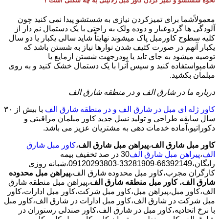
نحوه شستشو و تمیز کردن کاور مبل ژلاتینی به چه شکلی است ؟
معمولاًشما برای تمیزکردن نیازی به شستشو پیدا نمی کنید چون
آلودگی ها گردوغبار و دوده ولک به راحتی با یک دستمال نم دار از
کلیه سطوح کاورمبل پاک میشوند نهایتاً شاید سالی یکبار یا دو سال
یکبار آنهم در صورت کثیف شدن نوارها نیاز به شستن باشد که
توصیه میشود به جای تاید یا پودرجهت شستن ازمایع یا
شامپواستفاده کنید و سپس آنرا با یک دستمال خشک کنید و به روی
مبلمان بکشید.
درباره ما در شارق الف و در منطقه شارق الف
کاور ژله ای مبل در شارق الف و در منطقه شارق الف
با بیش از ٣٠
سال سابقه طراحی و تولید نسل جدید کاور مبلمان مراقبتی و
دکوراتیو،آماده خدمات دهی به مشتریان عزیز می باشد.
کاور مبل شارق الف
،
پیراهن مبل شارق الف
،
کاور مبل شارق
الف
،
پیراهن مبل شارق الف
30 در صد تخفیف بیمه
رایگان،66392149-33281909-09120293803،شبانه روزی
کارگران مجرب،کاور مبل محدوده شارق الف،
پیراهن مبل محدوده
شارق الف
،
کاور مبل منطقه شارق الف
،پیراهن مبل منطقه شارق
الف،کاور مبل،پیراهن مبل،کاور مبل شرکت،کاور مبل ادارات،کاور
مبل شرکت در شارق الف،کاور مبل ادارات در شارق الف،کاور مبل
با نرخ اتحادیه،کاور مبل در شارق الف،کاور صندلی رستوران در