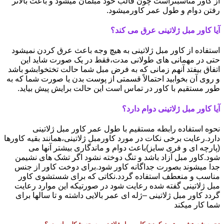
از کاور مناسبتراست چون قالب خود مبلمان میشود و باعث بالاتر
رفتن دوام و طول عمر کاورمیشود.
آیا کاور مبل ژلاتینی عرق می کند؟
استفاده از کاور مبل ژلاتینی به هیچ وجه باعث عرق کردن نمیشود
حتی در مهمانی های طولانی مدت،فقط در یک صورت شاید این
اتفاق بیفتد آنهم زمانی که به فرض مبل شما حالت تختخوابشو باشد
و روی آن بخوابید احتمالاً قسمتی از پوست بدن یا صورت شما که به
طور مستقیم با کاور در تماس است این حالت برایش پیش بیاید.
آیا کاور مبل ژلاتینی دوام دارد؟
نحوه استفاده رابطه مستقیم با طول عمر کاور مبل ژلاتینی
دارد.رعایت برخی نکات در مورد کاورمبل ژلاتینی،همانند بقیه کاورها
(پارچه ای و فری سایز)باعث دوام و ماندگاری بیشتر آنها می
شود.کاور مبل آزاد باشد و تنگ دوخته نشود اگر تشک های نشیمن
جدا میشوند بصورت جداگانه کاور شود.برای دوخت کاور از جنس
مناسب و منعطف استفاده گردد.نکاتی که برای شستشوی کاور
مبل ژلاتینی گفته شده رعایت شود در صورتیکه این موارد رعایت
گردد کاور مبل ژلاتینی –ژله ای عمر بالایی داشته و تا سالها برای
شما کار میکند