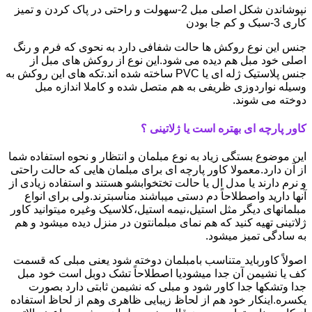
نپوشاندن شکل اصلی مبل 2-سهولت و راحتی در پاک کردن و تمیز
کاری 3-سبک و کم جا بودن
جنس این نوع روکش ها حالت شفافی دارد به نحوی که فرم و رنگ
اصلی خود مبل هم دیده می شود.این نوع از روکش های مبل از
جنس پلاستیک ژله ای یا PVC ساخته شده اند.تکه های این روکش به
وسیله نواردوزی ظریفی به هم متصل شده و کاملا اندازه مبل
دوخته می شوند.
کاور پارچه ای بهتره است یا ژلاتینی ؟
این موضوع بستگی زیاد به نوع مبلمان و انتظار و نحوه استفاده شما
از آن دارد.معمولا کاور پارچه ای برای مبلمان هایی که حالت راحتی
و نرم دارند یا مدل ال یا حالت تختخوابشو هستند و استفاده زیادی از
آنها دارید واصطلاحاً دم دستی میباشند مناسبترند.ولی برای انواع
مبلمانهای دیگر مثل استیل،نیمه استیل،کلاسیک وغیره میتوانید کاور
ژلاتینی تهیه کنید که هم نمای مبلمانتون در منزل دیده میشود و هم
به سادگی تمیز میشود.
اصولاً کاورباید متناسب بامبلمان دوخته شود یعنی مبلی که قسمت
کف یا نشیمن آن جدا میشودیا اصطلاحاً تشک دوبل است خود مبل
جدا وتشکها جدا کاور شود و مبلی که نشیمن ثابتی دارد بصورت
یکسره.اینکار خود هم از لحاظ زیبایی ظاهری وهم از لحاظ استفاده