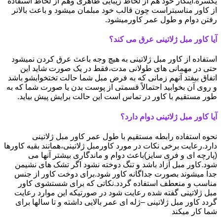
یکسره.اینکار خود هم از لحاظ زیبایی ظاهری وهم از لحاظ استفاده
از کاور مناسبتراست چون قالب خود مبلمان میشود و باعث بالاتر
رفتن دوام و طول عمر کاورمیشود.
آیا کاور مبل ژلاتینی عرق می کند؟
استفاده از کاور مبل ژلاتینی به هیچ وجه باعث عرق کردن نمیشود
حتی در مهمانی های طولانی مدت،فقط در یک صورت شاید این
اتفاق بیفتد آنهم زمانی که به فرض مبل شما حالت تختخوابشو باشد
و روی آن بخوابید احتمالاً قسمتی از پوست بدن یا صورت شما که به
طور مستقیم با کاور در تماس است این حالت برایش پیش بیاید.
آیا کاور مبل ژلاتینی دوام دارد؟
نحوه استفاده رابطه مستقیم با طول عمر کاور مبل ژلاتینی
دارد.رعایت برخی نکات در مورد کاورمبل ژلاتینی،همانند بقیه کاورها
(پارچه ای و فری سایز)باعث دوام و ماندگاری بیشتر آنها می
شود.کاور مبل آزاد باشد و تنگ دوخته نشود اگر تشک های نشیمن
جدا میشوند بصورت جداگانه کاور شود.برای دوخت کاور از جنس
مناسب و منعطف استفاده گردد.نکاتی که برای شستشوی کاور
مبل ژلاتینی گفته شده رعایت شود در صورتیکه این موارد رعایت
گردد کاور مبل ژلاتینی –ژله ای عمر بالایی داشته و تا سالها برای
شما کار میکند