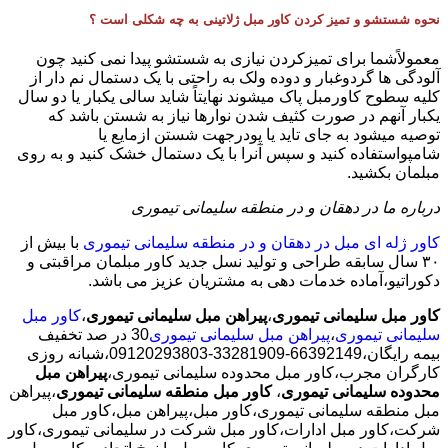
نحوه شستشو و تمیز کردن کاور مبل ژلاتینی به چه شکلی است ؟
معمولاًشما برای تمیزکردن نیازی به شستشو پیدا نمی کنید چون
آلودگی ها گردوغبار و دوده ولک به راحتی با یک دستمال نم دار از
کلیه سطوح کاورمبل پاک میشوند نهایتاً شاید سالی یکبار یا دو سال
یکبار آنهم در صورت کثیف شدن نوارها نیاز به شستن باشد که
توصیه میشود به جای تاید یا پودرجهت شستن ازمایع یا
شامپواستفاده کنید و سپس آنرا با یک دستمال خشک کنید و به روی
مبلمان بکشید.
درباره ما در دهقان و در منطقه سلیمانی تیموری
کاور ژله ای مبل در دهقان و در منطقه سلیمانی تیموری
با بیش از
٣٠ سال سابقه طراحی و تولید نسل جدید کاور مبلمان مراقبتی و
دکوراتیو،آماده خدمات دهی به مشتریان عزیز می باشد.
کاور مبل سلیمانی تیموری
،
پیراهن مبل سلیمانی تیموری
،
کاور مبل
سلیمانی تیموری
،
پیراهن مبل سلیمانی تیموری
30 در صد تخفیف
بیمه رایگان،66392149-33281909-09120293803،شبانه روزی
کارگران مجرب،کاور مبل محدوده سلیمانی تیموری،
پیراهن مبل
محدوده سلیمانی تیموری
،
کاور مبل منطقه سلیمانی تیموری
،پیراهن
مبل منطقه سلیمانی تیموری،کاور مبل،پیراهن مبل،کاور مبل
شرکت،کاور مبل ادارات،کاور مبل شرکت در سلیمانی تیموری،کاور