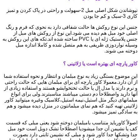
نپوشاندن شکل اصلی مبل 2-سهولت و راحتی در پاک کردن و تمیز
کاری 3-سبک و کم جا بودن
جنس این نوع روکش ها حالت شفافی دارد به نحوی که فرم و رنگ
اصلی خود مبل هم دیده می شود.این نوع از روکش های مبل از
جنس پلاستیک ژله ای یا PVC ساخته شده اند.تکه های این روکش به
وسیله نواردوزی ظریفی به هم متصل شده و کاملا اندازه مبل
دوخته می شوند.
کاور پارچه ای بهتره است یا ژلاتینی ؟
این موضوع بستگی زیاد به نوع مبلمان و انتظار و نحوه استفاده شما
از آن دارد.معمولا کاور پارچه ای برای مبلمان هایی که حالت راحتی
و نرم دارند یا مدل ال یا حالت تختخوابشو هستند و استفاده زیادی از
آنها دارید واصطلاحاً دم دستی میباشند مناسبترند.ولی برای انواع
مبلمانهای دیگر مثل استیل،نیمه استیل،کلاسیک وغیره میتوانید کاور
ژلاتینی تهیه کنید که هم نمای مبلمانتون در منزل دیده میشود و هم
به سادگی تمیز میشود.
اصولاً کاورباید متناسب بامبلمان دوخته شود یعنی مبلی که قسمت
کف یا نشیمن آن جدا میشودیا اصطلاحاً تشک دوبل است خود مبل
جدا وتشکها جدا کاور شود و مبلی که نشیمن ثابتی دارد بصورت