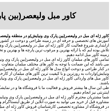
کاور مبل ولیعصر(بین پا
کاور ژله ای مبل در ولیعصر(بین پارک وی ونیایش)و در منطقه ولیعصر
آموزش های تخصصی و حرفه ای در زمینه طراحی و دوخت در کشور ترکیه بوده است.20293803
ازابتداری شروع فعالیت کار کاور ژله ای مبل در ولیعصر(بین پارک و
تلاش بوده ایم که با ارائه بهترین و مرغوب ترین پارچه ها و بهترین و 
زمینه کاور مبل ادامه دهیم.
تمامی کاور های مبلمان کاور ژله ای مبل در ولیعصر(بین پارک وی ون
می باشد که این ضمانت با توجه به کاور های مختلف مبلمان متفاوت 
در کنار طراحی و دوخت انواع مدل ها کاور ژله ای مبل در ولیعصر(بی
ونیایش)واردات به روزترین و با کیفیت ترین کاور های مبلمان از کارخ
کاور مبل های وارداتی کاور ژله ای مبل در ولیعصر(بین پارک وی ونی
باشند.
طی این سال ها بیشتر فروش و فعالیت ما با فروشگاه ها و در نمایشگ
اینترنتی نیز انجام دهیم.
شما مشتریان محترم کاور ژله ای مبل در ولیعصر(بین پارک وی ونیای
مشاوره قبل از خرید می توانید به صورت آنلاین از طریق اینستاگرام
در فروشگاه از مشاوره تخصصی کارشناسان فروش کاور ژله ای مبل د