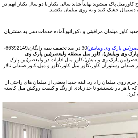
ورمبل پاک میشوند نهایتاً شاید سالی یکبار یا دو سال یکبار آنهم در
ک دستمال خشک کنید و به روی مبلمان بکشید.
د نسل جدید کاور مبلمان مراقبتی و دکوراتیو،آماده خدمات دهی به مشتریان
صر(بین پارک وی ونیایش)
30 در صد تخفیف بیمه رایگان،66392149-
پارک وی ونیایش)
،
کاور مبل منطقه ولیعصر(بین پارک وی
صر(بین پارک وی ونیایش)،کاور مبل ادارات در ولیعصر(بین پارک
ر صندلی رستوران کاور،کاور مبل کاور،کاور و مبل،کاور صندلی تالار
روی مبلمان را دارد.البته جدیدا بعضی از مبلمان های راحتی از
 که با هر بار شستشو تا حد زیادی از رنگ و کیفیت روکش مبل کاسته
کرد.