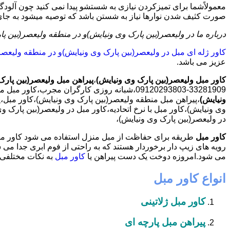
معمولاًشما برای تمیزکردن نیازی به شستشو پیدا نمی کنید چون آلودگی 
صورت کثیف شدن نوارها نیاز به شستن باشد که توصیه میشود به جای ت
درباره ما در ولیعصر(بین پارک وی ونیایش)و در منطقه ولیعصر(بین پ
کاور ژله ای مبل در ولیعصر(بین پارک وی ونیایش)و در منطقه ولیعصر
عزیز می باشد.
کاور مبل ولیعصر(بین پارک وی ونیایش)
،
پیراهن مبل ولیعصر(بین پارک
33281909-09120293803،شبانه روزی کارگران مجرب،کاور مبل محدوده ولیعصر(بین پارک وی ونیایش)،
ونیایش)
،پیراهن مبل منطقه ولیعصر(بین پارک وی ونیایش)،کاور مبل،
وی ونیایش)،کاور مبل با نرخ اتحادیه،کاور مبل در ولیعصر(بین پارک 
در ولیعصر(بین پارک وی ونیایش)،
کاور مبل
طریقه برای حفاظت از مبل منزل استفاده می شود کاور مبل 
رویه های زیپ دار برخوردار هستند که به راحتی از فوم ابری جدا می
می شود.امروزه دوخت یک دست پیراهن یا
کاور مبل
به نکات مختلفی ب
انواع کاور مبل
کاور مبل ژلاتینی
پیراهن مبل پارچه ای