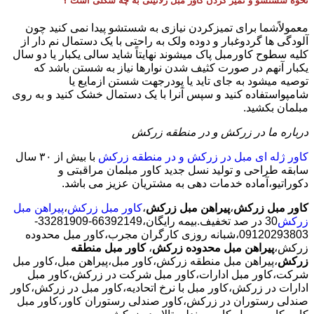
نحوه شستشو و تمیز کردن کاور مبل ژلاتینی به چه شکلی است ؟
معمولاًشما برای تمیزکردن نیازی به شستشو پیدا نمی کنید چون
آلودگی ها گردوغبار و دوده ولک به راحتی با یک دستمال نم دار از
کلیه سطوح کاورمبل پاک میشوند نهایتاً شاید سالی یکبار یا دو سال
یکبار آنهم در صورت کثیف شدن نوارها نیاز به شستن باشد که
توصیه میشود به جای تاید یا پودرجهت شستن ازمایع یا
شامپواستفاده کنید و سپس آنرا با یک دستمال خشک کنید و به روی
مبلمان بکشید.
درباره ما در زرکش و در منطقه زرکش
کاور ژله ای مبل در زرکش و در منطقه زرکش
با بیش از ٣٠ سال
سابقه طراحی و تولید نسل جدید کاور مبلمان مراقبتی و
دکوراتیو،آماده خدمات دهی به مشتریان عزیز می باشد.
کاور مبل زرکش
،
پیراهن مبل زرکش
،
کاور مبل زرکش
،
پیراهن مبل
زرکش
30 در صد تخفیف.بیمه رایگان،66392149-33281909-
09120293803،شبانه روزی کارگران مجرب،کاور مبل محدوده
زرکش،
پیراهن مبل محدوده زرکش
،
کاور مبل منطقه
زرکش
،پیراهن مبل منطقه زرکش،کاور مبل،پیراهن مبل،کاور مبل
شرکت،کاور مبل ادارات،کاور مبل شرکت در زرکش،کاور مبل
ادارات در زرکش،کاور مبل با نرخ اتحادیه،کاور مبل در زرکش،کاور
صندلی رستوران در زرکش،کاور صندلی رستوران کاور،کاور مبل