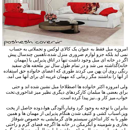
امروزه مبل فقط به عنوان یک کالای لوکس و تجملاتی به حساب
نمی آید بلکه جزو لوازم ضروری منزل شده،تاهمین چندسال پیش
اگر در خانه ای مبل وجود داشت تنها در اتاق پذیرایی یا (مهمان
خانه)گذاشته می شد و در تمام طول سال نیز ملحفه های سفید
رنگی روی آن پهن می کردند طوری که اعضای خانواده حق استفاده
از آنها را نداشتند مگر زمانی که مهمان غریبه ای برای آنها می آمد.
ولی امروزه اکثر خانواده ها اصطلاحا مبل نشین شده اند و حتی
برای بعضی ها مبلمان کارکردهای دیگری نظیر میز غذاخوری،تخت
خواب،میز کار و...نیز پیدا کرده است.
بنابراین با توجه به وجود گرد وغبار،آلودگی هوا،دوده حاصل از پخت
وپز،اسباب کشی و کثیف شدن هنگام پذیرایی از مهمان ها و همین
طور با به کار انداختن سیستم های گرمایشی به خصوص شوفاژ
بخاری و شومینه و آبگرمکن در خانه ها اگرچه فضای گرم و راحتی
را در فصول سرد سال خواهیم داشت اما بدنبال آن معضلات دیگری