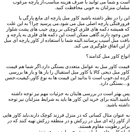
است و شما می توانید با صرف هزینه مناسب،از پارچه مرغوب
مبلمان منزلتان به خوبی محافظت کنید.
این را در نظر داشته باشید کاور مبل پارچه ای مانع پارگی یا
فرورفتگی پارچه اصلی مبل می شود.می پرسید چرا؟ به این علت
که همیشه دکمه های فلزی کوچکی بر روی جیب های پشت شلوار
جین وجود دارند.گاهی ممکن است این دکمه های فلزی به پارچه و
بافت مبل آسیب برسانند.البته شما با استفاده از کاور پارچه ای مبل
از این اتفاق جلوگیری می کند.
انواع کاور مبل کدامند؟
قیمت کاور مبل به عوامل متعددی بستگی دارد.اگر شما هم قیمت
کاور مبل دیجی کالا یا کاور مبل استقبال را بار ها و بار ها بررسی
کرده اید،خوب است تا بدانید این قیمت ها به نوع کاور،کیفیت،جنس
و…بستگی دارد.
پس بهتر است در بررسی هایتان به جزئیات مهم نیز توجه داشته
باشید.البته برای خرید این کاور ها باید به شرایط منزلتان نیز توجه
داشته باشید.
به عنوان مثال کسانی که در منزل فرزند کوچک دارند،باید کاور هایی
از کاور ژله ای مبل در زرکش و در منطقه زرکش تهیه کنند که در
برابر رطوبت مقاوم هستند.
انواع کاور های مبلمان به شرح موارد زیر هستند: