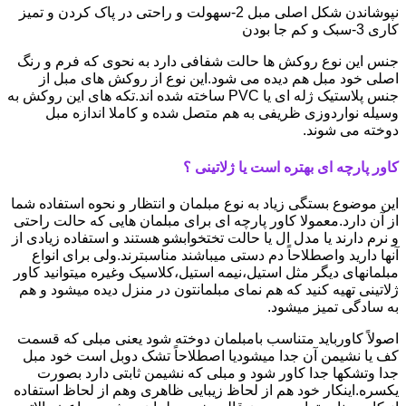
نپوشاندن شکل اصلی مبل 2-سهولت و راحتی در پاک کردن و تمیز
کاری 3-سبک و کم جا بودن
جنس این نوع روکش ها حالت شفافی دارد به نحوی که فرم و رنگ
اصلی خود مبل هم دیده می شود.این نوع از روکش های مبل از
جنس پلاستیک ژله ای یا PVC ساخته شده اند.تکه های این روکش به
وسیله نواردوزی ظریفی به هم متصل شده و کاملا اندازه مبل
دوخته می شوند.
کاور پارچه ای بهتره است یا ژلاتینی ؟
این موضوع بستگی زیاد به نوع مبلمان و انتظار و نحوه استفاده شما
از آن دارد.معمولا کاور پارچه ای برای مبلمان هایی که حالت راحتی
و نرم دارند یا مدل ال یا حالت تختخوابشو هستند و استفاده زیادی از
آنها دارید واصطلاحاً دم دستی میباشند مناسبترند.ولی برای انواع
مبلمانهای دیگر مثل استیل،نیمه استیل،کلاسیک وغیره میتوانید کاور
ژلاتینی تهیه کنید که هم نمای مبلمانتون در منزل دیده میشود و هم
به سادگی تمیز میشود.
اصولاً کاورباید متناسب بامبلمان دوخته شود یعنی مبلی که قسمت
کف یا نشیمن آن جدا میشودیا اصطلاحاً تشک دوبل است خود مبل
جدا وتشکها جدا کاور شود و مبلی که نشیمن ثابتی دارد بصورت
یکسره.اینکار خود هم از لحاظ زیبایی ظاهری وهم از لحاظ استفاده