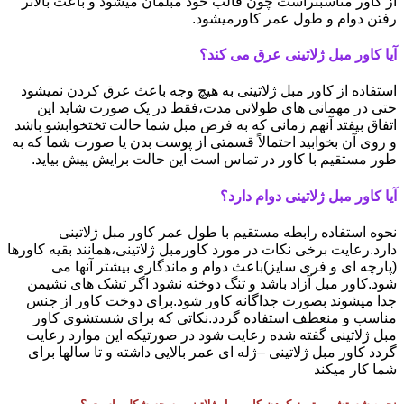
از کاور مناسبتراست چون قالب خود مبلمان میشود و باعث بالاتر
رفتن دوام و طول عمر کاورمیشود.
آیا کاور مبل ژلاتینی عرق می کند؟
استفاده از کاور مبل ژلاتینی به هیچ وجه باعث عرق کردن نمیشود
حتی در مهمانی های طولانی مدت،فقط در یک صورت شاید این
اتفاق بیفتد آنهم زمانی که به فرض مبل شما حالت تختخوابشو باشد
و روی آن بخوابید احتمالاً قسمتی از پوست بدن یا صورت شما که به
طور مستقیم با کاور در تماس است این حالت برایش پیش بیاید.
آیا کاور مبل ژلاتینی دوام دارد؟
نحوه استفاده رابطه مستقیم با طول عمر کاور مبل ژلاتینی
دارد.رعایت برخی نکات در مورد کاورمبل ژلاتینی،همانند بقیه کاورها
(پارچه ای و فری سایز)باعث دوام و ماندگاری بیشتر آنها می
شود.کاور مبل آزاد باشد و تنگ دوخته نشود اگر تشک های نشیمن
جدا میشوند بصورت جداگانه کاور شود.برای دوخت کاور از جنس
مناسب و منعطف استفاده گردد.نکاتی که برای شستشوی کاور
مبل ژلاتینی گفته شده رعایت شود در صورتیکه این موارد رعایت
گردد کاور مبل ژلاتینی –ژله ای عمر بالایی داشته و تا سالها برای
شما کار میکند